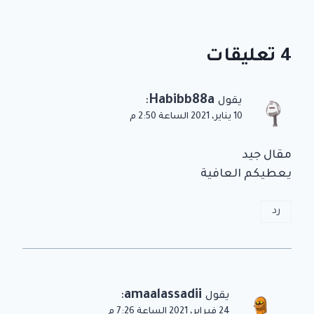
4 تعليقات
:
Habibb88a
يقول
10 يناير، 2021 الساعة 2:50 م
مقال جيد
يعطيكم العافية
رد
:
amaalassadii
يقول
24 فبراير، 2021 الساعة 7:26 م