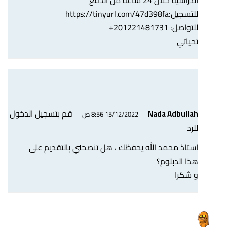
الدراسية خلال 24 ساعة من الدفع
للتسجيل:
https://tinyurl.com/47d398fa
للتواصل: 201221481731+
تحياتي
قم بتسجيل الدخول
Nada Adbullah
15/12/2022 8:56 ص
للرد
استاذ محمد الله يحفظك ، هل تنصحني بالتقديم على
هذا الدبلوم؟
و شكرا