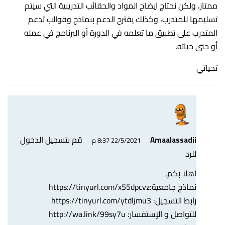
ممتاز، ولكن نحتاج ايضاح المواد والحقائب التدريبية التي سيتم
تسليمها للمتدرب، وكذلك يقترح الدعم بنماذج وقوالب تدعم
المتدرب على تطبيق ما تعلمه في الدورة أو البرنامج في عمله
أو حتى حياته.
تحياتي
قم بتسجيل الدخول
Amaalassadii
22/5/2021 8:37 م
للرد
اهلا بكم,
نماذج جامعية:
https://tinyurl.com/x55dpcvz
رابط التسجيل:
https://tinyurl.com/ytdljmu3
للتواصل و الإستفسار:
http://wa.link/99sy7u