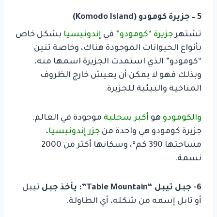
5 – جزيرة كومودو (Komodo Island)
تشتهر
جزيرة “كومودو”
في
إندونيسيا
بشكل خاص
بأنواع الحيوانات الموجودة هناك، وخاصة تنين
“كومودو” الذي
استمدت الجزيرة اسمها منه،
وبذلك فهو لا يمكن أن يعيش خارج الظروف
المناخية والبيئية للجزيرة.
والكومودو
هو
أكبر سحلية
موجودة في العالم.
جزيرة كومودو هي واحدة من
جزر إندونيسيا
،
مساحتها 390 كم²،
وسكانها أكثر من 2000
نسمة.
6- جبل تيبل “Table Mountain”:
يأخذ جبل
تيبل
أو تابل إسمه من شكله، أي الطاولة.