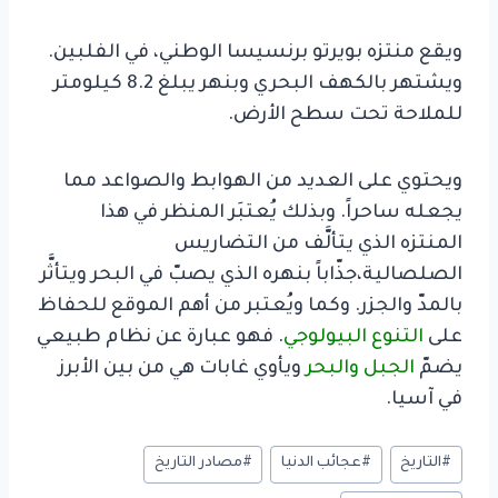
ويقع منتزه بويرتو برنسيسا الوطني، في الفلبين.
ويشتهر بالكهف البحري وبنهر يبلغ 8.2 كيلومتر
للملاحة تحت سطح الأرض.
ويحتوي على العديد من الهوابط والصواعد مما
يجعله ساحراً. وبذلك يُعتبَر المنظر في هذا
المنتزه الذي يتألَّف من التضاريس
الصلصالية،
جذّاباً بنهره الذي يصبّ في البحر ويتأثَّر
بالمدّ والجزر. وكما ويُعتبر من أهم الموقع للحفاظ
على
التنوع البيولوجي
.
فهو عبارة عن نظام طبيعي
يضمّ
الجبل والبحر
ويأوي غابات هي من بين الأبرز
في آسيا.
وسوم
#
التاريخ
#
عجائب الدنيا
#
مصادر التاريخ
المقال: