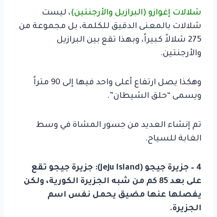
شلالات إغوازو (البرازيل والأرجنتين)
، ليست
شلالات بالمعنى الدقيق للكلمة، بل مجموعة من
275 شلالاً كبيراً، وبهذا تقع بين
البرازيل
والأرجنتين.
وهكذا يصل ارتفاع أعلى واحد فيها إلى 90 متراً
ويسمى “حلق الشيطان”.
تم إنشاء العديد من جسور المشاة في وسط
الغابة للسياح.
4 – جزيرة جيجو (Jeju Island):
جزيرة جيجو تقع
على بعد 85 كم من شبه الجزيرة الكورية، ولكن
يفصلها عنها مضيق يحمل نفس اسم
الجزيرة.