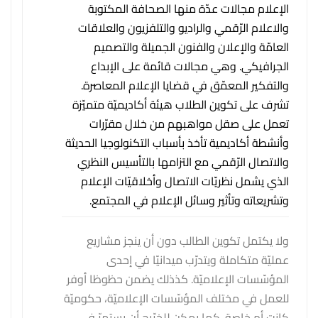
الإعلام
مجالات عدّة منها الصحافة المكتوبة
والاعلام الرّقمي والراديو والتلفزيون والعلاقات
العامّة والإعلان والفنون الجميلة والتصميم
الجرافيكي. وهي مجالات قائمة على الإبداع
والتفكير المعمّق في قضايا الإعلام المعاصرة.
تشرف على تكوين الطلاب هيئة أكاديميّة متميّزة
تعمل على صقل مواهبهم من خلال مقرّرات
وأنشطة أكاديمية تأخذ بأسباب التكنولوجيا الحديثة
والاتصال الرّقمي مع التزامها بالتأسيس النظري
الذي يشمل نظريّات الاتصال وأخلاقيّات الإعلام
وتشريعاته وتأثير وسائل الإعلام في المجتمع.
ولا يكتمل تكوين الطالب دون أن ينجز مشاريع
عمليّة متكاملة ويتدرّب ميدانيّا في إحدى
المؤسّسات الإعلاميّة. كذذلك يضمن حظوظا أوفر
للعمل في مختلف المؤسّسات الإعلاميّة، حكوميّة
كانت أم خاصة. كما يمكن للخرّيج أن يستمرّ في