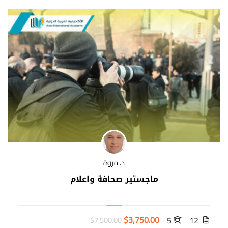
د. مروة
ماجستير صحافة واعلام
$3,750.00
5
12
$7,500.00