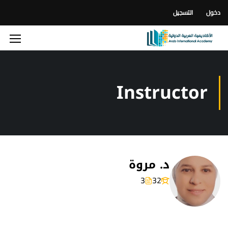
دخول
التسجيل
Instructor
د. مروة
3
32