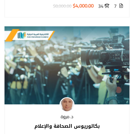
$4,000.00
34
7
$8,000.00
د. مروة
بكالوريوس الصحافة والإعلام