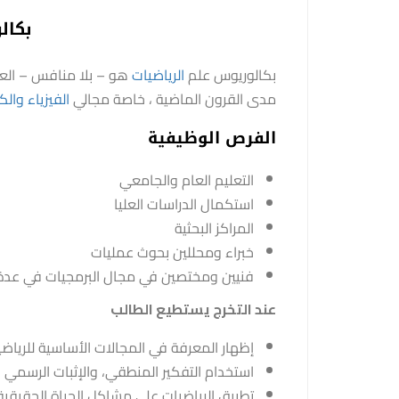
بكال
بكالوريوس علم
الرياضيات
هو – بلا منافس – العم
مدى القرون الماضية ، خاصة مجالي
الفيزياء
والك
الفرص الوظيفية
التعليم العام والجامعي
استكمال الدراسات العليا
المراكز البحثية
خبراء ومحللين بحوث عمليات
فنيين ومختصين في مجال البرمجيات في عدة
عند التخرج يستطيع الطالب
إظهار المعرفة في المجالات الأساسية للرياض
استخدام التفكير المنطقي، والإثبات الرسمي و
تطبيق الرياضيات على مشاكل الحياة الحقيقي