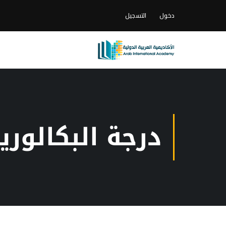
دخول
التسجيل
درجة البكالور