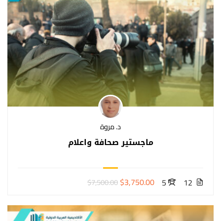
د. مروة
ماجستير صحافة واعلام
$3,750.00
5
12
$7,500.00