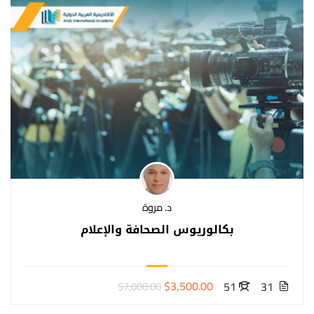
د. مروة
بكالوريوس الصحافة والإعلام
$3,500.00
51
31
$7,000.00