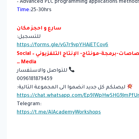
– Advanced PLC programming applications method
Time:
25-30hrs
سارع و احجز مكان
للتسجيل:
https://forms.gle/vG7r9vpYHAiETCov6
لدينا دورات هندسية بكافة الاختصاصات-برمجة-مونتاج- الإنتاج التلفزيوني – Social
Media …
للتواصل والاستفسار
0096181879459
ليصلكم كل جديد انضموا الى المجموعة التالية:
https://chat.whatsapp.com/Ep9IWpHwSHG9JmPfU
:Telegram
https://t.me/AIAcademyWorkshops