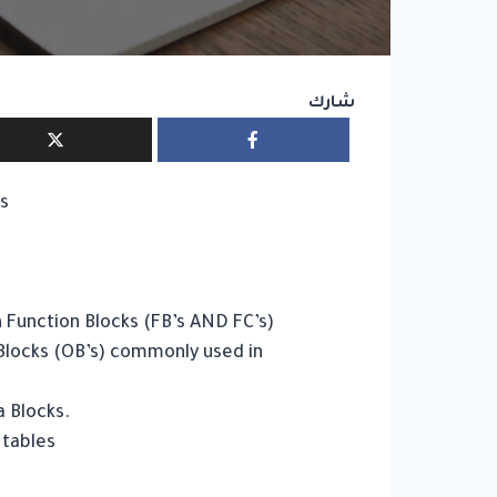
شارك
ts
n Function Blocks (FB’s AND FC’s)
 Blocks (OB’s) commonly used in
a Blocks.
 tables