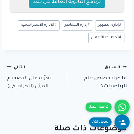
برنامج الثانوية العامة عن بعد
وسوم
#
إدارة التغيير
#
إدارة المخاطر
#
الادارة الاستراتيجية
المقال:
#
تخطيط الأعمال
تصفّح
السابق
التالي
ما هو تخصص علم
تعرّف على التصميم
المقالات
الرياضيات؟
المرئي (الجرافيكي)
تواصل معنا
سجل الآن
موضوعات ذات صلة