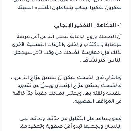
السيئة ، حتى لو كانت صغيرة، أما الاشخاص الذين
يفكرون تفكيرا ايجابيا يتجاهلون الأشياء السيئة
٢- الفكاهة | التفكير الإيجابي
أن الضحك وروح الدعابة تجعل الناس أقل عرضة
للإصابة بالاكتئاب والقلق والأزمات النفسية الأخرى.
لذلك فإن ممارسة الضحك من وقت لآخر سيجعل
الناس أكثر نشاطًا .
وبالتالي فإن الضحك يمكن أن يحسن مزاج الناس. ،
فالضحك يحسّن مزاج الإنسان ويعزّز من تقديره
لنفسه وثقته بها، ويعتبر الضحك مفيداً جدّاً خاصّة
في المواقف العصيبة.
فهو يساعد على التقليل من حدّتها وطأتها على
الإنسان ويجعلها تبدو أقلّ صعوبة وتعقيد ممّا