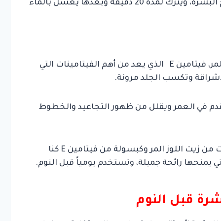
وبعدها قومي بفرد الخليط برفق على سطح البشرة، ويترك لمدة 20 دقيقة وبعدها يغسل بالماء
يدخل في تركيب هذه الوصفة مع زيت اللوز المر، فيتامين E الذي يعد من أهم الفيتامينات التي
لاشراقة وتكسب الجلد مرونة.
دم في العمر ويقلل من ظهور التجاعيد والخطوط
حيث أنه كل ما تحتاج إليه هو بعض القطرات من زيت اللوز المر وكبسولة من فيتامين E كنا
يمنحها رائحة جميلة، وتستخدم يومياً قبل النوم.
شرة قبل النوم