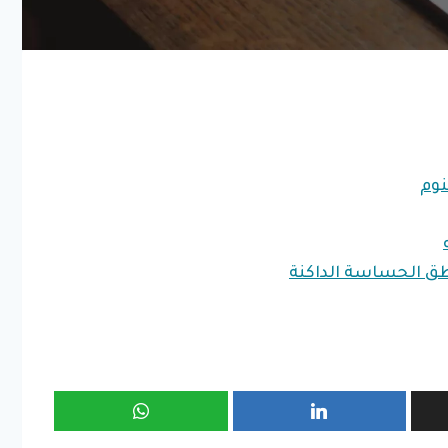
نوم
طق الحساسة الداكنة