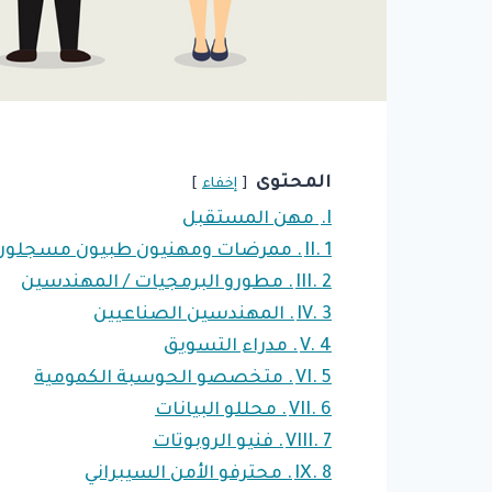
المحتوى
إخفاء
I.
مهن المستقبل
1. ممرضات ومهنيون طبيون مسجلون
II.
2. مطورو البرمجيات / المهندسين
III.
3. المهندسين الصناعيين
IV.
4. مدراء التسويق
V.
5. متخصصو الحوسبة الكمومية
VI.
6. محللو البيانات
VII.
7. فنيو الروبوتات
VIII.
8. محترفو الأمن السيبراني
IX.