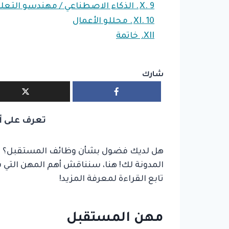
9. الذكاء الاصطناعي / مهندسو التعلم الآلي
X.
10. محللو الأعمال
XI.
XII.
خاتمة
شارك
تعرف على 
هل لديك فضول بشأن وظائف المستقبل؟ هل أ
المدونة لك! هنا، سنناقش أهم المهن التي 
تابع القراءة لمعرفة المزيد!
مهن المستقبل