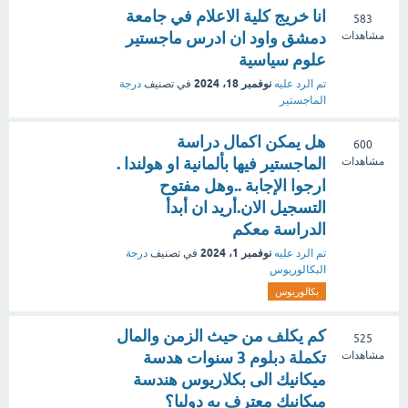
انا خريج كلية الاعلام في جامعة
583
دمشق واود ان ادرس ماجستير
مشاهدات
علوم سياسية
نوفمبر 18، 2024
تم الرد عليه
في تصنيف
درجة
الماجستير
هل يمكن اكمال دراسة
600
الماجستير فيها بألمانية او هولندا .
مشاهدات
ارجوا الإجابة ..وهل مفتوح
التسجيل الان.أريد ان أبدأ
الدراسة معكم
نوفمبر 1، 2024
تم الرد عليه
في تصنيف
درجة
البكالوريوس
بكالوريوس
كم يكلف من حيث الزمن والمال
525
تكملة دبلوم 3 سنوات هدسة
مشاهدات
ميكانيك الى بكلاريوس هندسة
ميكانيك معترف به دوليا؟