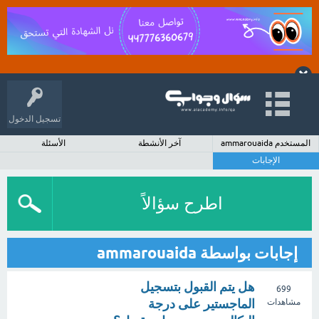
تسجيل الدخول
المستخدم ammarouaida
آخر الأنشطة
الأسئلة
الإجابات
اطرح سؤالاً
إجابات بواسطة ammarouaida
هل يتم القبول بتسجيل
699
الماجستير على درجة
مشاهدات