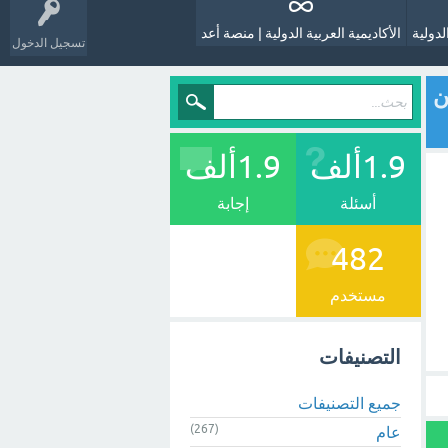
لدولية
الأكاديمية العربية الدولية | منصة أعد
تسجيل الدخول
ن
1.9ألف
1.9ألف
أسئلة
إجابة
482
مستخدم
التصنيفات
جميع التصنيفات
(267)
عام