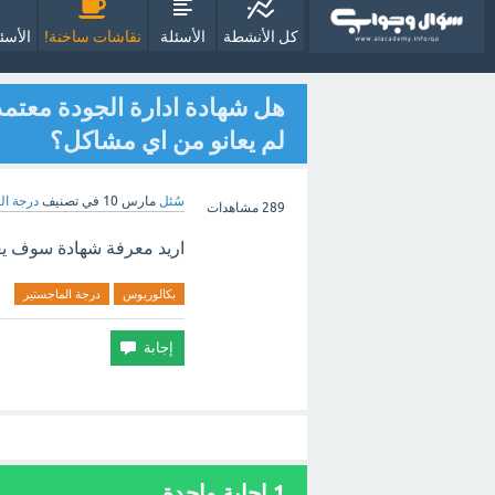
كل الأنشطة
الأسئلة
نقاشات ساخنة!
الأسئ
هل شهادة ادارة الجودة معت
لم يعانو من اي مشاكل؟
سُئل
مارس 10
في تصنيف
درجة ال
289
مشاهدات
اريد معرفة شهادة سوف يع
بكالوريوس
درجة الماجستير
1 إجابة واحدة