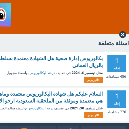
اسئلة متعلقة
بكالوريوس إدارة صحية هل الشهادة معتمدة بسلطن
1
بالريال العماني
إجابة
ديسمبر 6، 2024
سُئل
في تصنيف
درجة البكالوريوس
بواسطة
مجهول
486
مشاهدات
بكالوريوس
السلام عليكم هل شهادة البكالوريوس معتمدة وماهي
1
هي معتمدة وموثقة من الملحقية السعودية ارجو الا
إجابة
سبتمبر 30، 2021
سُئل
في تصنيف
درجة البكالوريوس
بواسطة
سالم العنز
776
مشاهدات
بكالوريوس