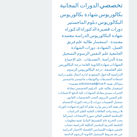
تخصصي
الدورات المجانية
بكالوريوس
شهادة بكالوريوس
البكالوريوس
دبلوم
الماجستير
دورات قصيرة
الدكتوراة
الدكتوراه
شهادة البكالوريوس
الدراسة
معتمدة
معتمدة - استفسار طالبة علم
فريق
العمل، الشهادة، دورات
الشهادة
الجامعية
علم النفس
الرسوم
التسجيل
مدة الدراسة
،
التصديقات
.
علم الإجتماع
الشهادات
شهادة
الثانوية العامة
درجة البكالوريس
علم الفلسفة، درجة البكالوريوس
الرسوم
الدراسية
الدخول
السعودية
ادارة اعمال
تعليم
دراسة
استعادة
التصديقات والتوثيقات
ماجيستر
ماجيستير
مشاكل تقنية
sidichemad@live.fr
معتمدة -
استفسار طالبة علم .
الدبلوم التخصصي
معادلة
الخبرات
سيدي
معادلة الشهادات
الية الدفع
الاعتمادات
علم النفس التربوي
البحث
التخصصات
القانون
تسجيل
التقييمات
دورات
()
درجة دكتوراه
الإنضمام
إلى هيئة التدريس
واريد تعلم الدكتوراه
شهادة دكتوراه
&
برمجة
واحد
العلاقات العامة
العلم
الدراسات
الإسلامية
التعليم العالي
سوريا
الامتحانات
استراليا
بحث التخرج
عام
التقسيط
المانيا. تقنية معلومات
الجامعة العربية
الماستر
التكلفة الدراسية
حساب
جامعي
شهادة الليسانس
الإقتصاد
الاختبار
الدراسة
عن بعد
شروط التسجيل
الثانوية
الرسوم الداسية