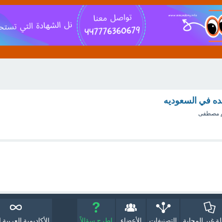
مده في السعوديه
م مصطفى
لة غير المجابة
التصنيفات
الأعضاء
اطرح سؤالاً
الأكاديمية العربية ا