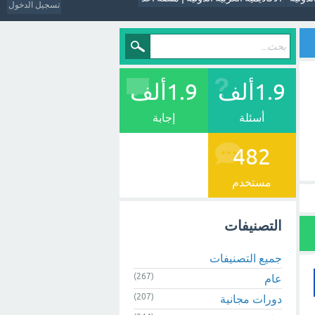
تسجيل الدخول
1.9ألف
1.9ألف
أسئلة
إجابة
482
مستخدم
التصنيفات
جميع التصنيفات
(267)
عام
(207)
دورات مجانية