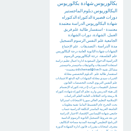
بكالوريوس
شهادة بكالوريوس
البكالوريوس
دبلوم
الماجستير
دورات قصيرة
الدكتوراة
الدكتوراه
شهادة البكالوريوس
الدراسة
معتمدة
معتمدة - استفسار طالبة علم
فريق
العمل، الشهادة، دورات
الشهادة
الجامعية
علم النفس
الرسوم
التسجيل
مدة الدراسة
،
التصديقات
.
علم الإجتماع
الشهادات
شهادة
الثانوية العامة
درجة البكالوريس
علم الفلسفة، درجة البكالوريوس
الرسوم
الدراسية
الدخول
السعودية
ادارة اعمال
تعليم
دراسة
استعادة
التصديقات والتوثيقات
ماجيستر
ماجيستير
مشاكل تقنية
sidichemad@live.fr
معتمدة -
استفسار طالبة علم .
الدبلوم التخصصي
معادلة
الخبرات
سيدي
معادلة الشهادات
الية الدفع
الاعتمادات
علم النفس التربوي
البحث
التخصصات
القانون
تسجيل
التقييمات
دورات
()
درجة دكتوراه
الإنضمام
إلى هيئة التدريس
واريد تعلم الدكتوراه
شهادة دكتوراه
&
برمجة
واحد
العلاقات العامة
العلم
الدراسات
الإسلامية
التعليم العالي
سوريا
الامتحانات
استراليا
بحث التخرج
عام
التقسيط
المانيا. تقنية معلومات
الجامعة العربية
الماستر
التكلفة الدراسية
حساب
جامعي
شهادة الليسانس
الإقتصاد
الاختبار
الدراسة
عن بعد
شروط التسجيل
الثانوية
الرسوم الداسية
البرنامج التعليمي
الهندسة المدنية
مساحة
التكاليف
معترف
امتحانات
مقررات
قانون
ادارة
الشهادة
الدورة
جامعة
بكلوريس لغه عربية