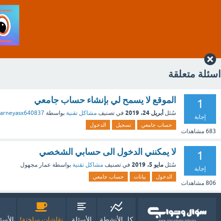
اسئلة متعلقة
الموقع لا يسمح لي بإنشاء حساب جامعي
1
أبريل 24، 2019
سُئل
في تصنيف
مشاكل تقنية
بواسطة
arneyasx640837
إجابة
حساب جامعي
تسجيل
الدخول
683
مشاهدات
لا يمكنني الدخول الى حسابي الشخصي
1
مايو 5، 2019
سُئل
في تصنيف
مشاكل تقنية
بواسطة
عمار مجهول
إجابة
الدخول
بيانات
حساب جامعي
806
مشاهدات
كل الأنشطة
الأسئلة
نقاشات ساخنة!
الأسئ