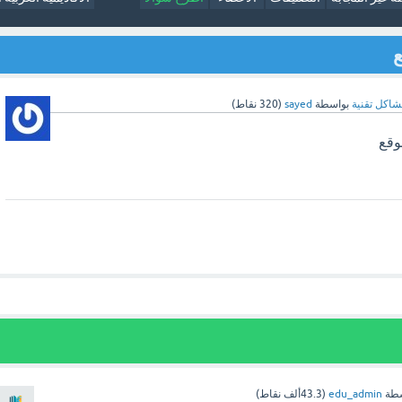
ع
اكل تقنية
بواسطة
sayed
(
320
نقاط)
وقع
سطة
edu_admin
(
43.3ألف
نقاط)