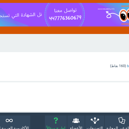
b
(
160
نقاط)
لة غير المجابة
التصنيفات
الأعضاء
اطرح سؤالاً
الأكاديمية العربية ا