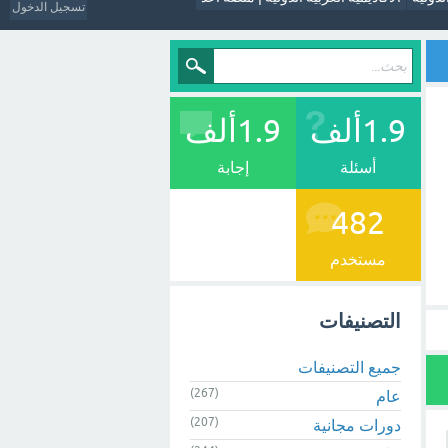
تسجيل الدخول
1.9ألف
1.9ألف
أسئلة
إجابة
482
مستخدم
التصنيفات
جميع التصنيفات
(267)
عام
(207)
دورات مجانية