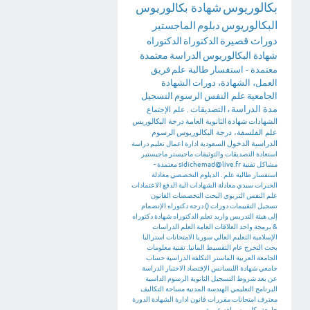
بكالوريوس
شهادة بكالوريوس
البكالوريوس
دبلوم
الماجستير
دورات قصيرة
الدكتوراة
الدكتوراه
شهادة البكالوريوس
الدراسة
معتمدة
معتمدة - استفسار طالبة علم
فريق
العمل، الشهادة، دورات
الشهادة
الجامعية
علم النفس
الرسوم
التسجيل
مدة الدراسة
،
التصديقات
.
علم الإجتماع
الشهادات
شهادة
الثانوية العامة
درجة البكالوريس
علم الفلسفة، درجة البكالوريوس
الرسوم
الدراسية
الدخول
السعودية
ادارة اعمال
تعليم
دراسة
استعادة
التصديقات والتوثيقات
ماجيستر
ماجيستير
مشاكل تقنية
sidichemad@live.fr
معتمدة -
استفسار طالبة علم .
الدبلوم التخصصي
معادلة
الخبرات
سيدي
معادلة الشهادات
الية الدفع
الاعتمادات
علم النفس التربوي
البحث
التخصصات
القانون
تسجيل
التقييمات
دورات
()
درجة دكتوراه
الإنضمام
إلى هيئة التدريس
واريد تعلم الدكتوراه
شهادة دكتوراه
&
برمجة
واحد
العلاقات العامة
العلم
الدراسات
الإسلامية
التعليم العالي
سوريا
الامتحانات
استراليا
بحث التخرج
عام
التقسيط
المانيا. تقنية معلومات
الجامعة العربية
الماستر
التكلفة الدراسية
حساب
جامعي
شهادة الليسانس
الإقتصاد
الاختبار
الدراسة
عن بعد
شروط التسجيل
الثانوية
الرسوم الداسية
البرنامج التعليمي
الهندسة المدنية
مساحة
التكاليف
معترف
امتحانات
مقررات
قانون
ادارة
الشهادة
الدورة
جامعة
بكلوريس لغه عربية