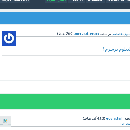
بلوم تخصصي
بواسطة
audrypatterson
(
260
نقاط)
دبلوم برسوم؟
سطة
edu_admin
(
43.3ألف
نقاط)
ranas