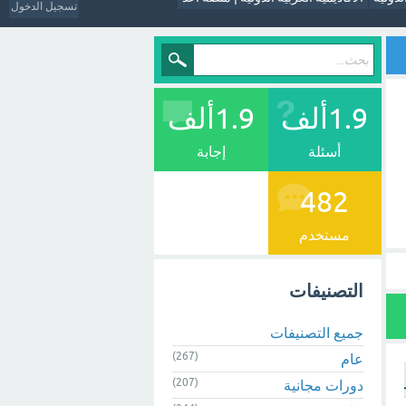
تسجيل الدخول
1.9ألف
1.9ألف
أسئلة
إجابة
482
مستخدم
التصنيفات
جميع التصنيفات
(267)
عام
(207)
دورات مجانية