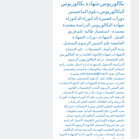
بكالوريوس
شهادة بكالوريوس
البكالوريوس
دبلوم
الماجستير
دورات قصيرة
الدكتوراة
الدكتوراه
شهادة البكالوريوس
الدراسة
معتمدة
معتمدة - استفسار طالبة علم
فريق
العمل، الشهادة، دورات
الشهادة
الجامعية
علم النفس
الرسوم
التسجيل
مدة الدراسة
،
التصديقات
.
علم الإجتماع
الشهادات
شهادة
الثانوية العامة
درجة البكالوريس
علم الفلسفة، درجة البكالوريوس
الرسوم
الدراسية
الدخول
السعودية
ادارة اعمال
تعليم
دراسة
استعادة
التصديقات والتوثيقات
ماجيستر
ماجيستير
مشاكل تقنية
sidichemad@live.fr
معتمدة -
استفسار طالبة علم .
الدبلوم التخصصي
معادلة
الخبرات
سيدي
معادلة الشهادات
الية الدفع
الاعتمادات
علم النفس التربوي
البحث
التخصصات
القانون
تسجيل
التقييمات
دورات
()
درجة دكتوراه
الإنضمام
إلى هيئة التدريس
واريد تعلم الدكتوراه
شهادة دكتوراه
&
برمجة
واحد
العلاقات العامة
العلم
الدراسات
الإسلامية
التعليم العالي
سوريا
الامتحانات
استراليا
بحث التخرج
عام
التقسيط
المانيا. تقنية معلومات
الجامعة العربية
الماستر
التكلفة الدراسية
حساب
جامعي
شهادة الليسانس
الإقتصاد
الاختبار
الدراسة
عن بعد
شروط التسجيل
الثانوية
الرسوم الداسية
البرنامج التعليمي
الهندسة المدنية
مساحة
التكاليف
معترف
امتحانات
مقررات
قانون
ادارة
الشهادة
الدورة
جامعة
بكلوريس لغه عربية