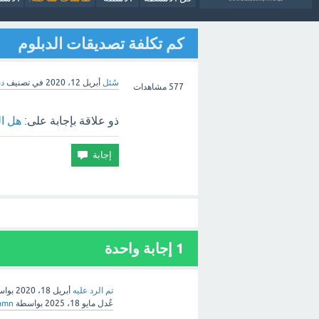
كم تكلفة تصديقات الدبلوم
سُئل
أبريل 12، 2020
في تصنيف
د
577
مشاهدات
ذو علاقة بإجابة على:
هل ال
1 إجابة واحدة
تم الرد عليه
أبريل 18، 2020
بوا
عُدل
مايو 18، 2025
بواسطة
amn