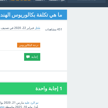
ما هي تكلفة بكالوريوس الهندس
سُئل
فبراير 22، 2020
في تصنيف
د
451
مشاهدات
درجة البكالوريوس
1 إجابة واحدة
تم الرد عليه
مارس 21، 2020
بو
عُدل
مايو 10، 2025
بواسطة
amn