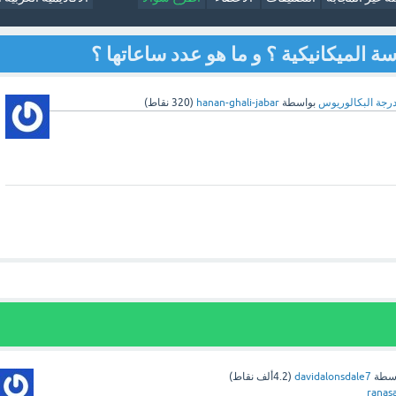
ة الميكانيكية ؟ و ما هو عدد ساعاتها ؟
رجة البكالوريوس
بواسطة
hanan-ghali-jabar
(
320
نقاط)
اسطة
davidalonsdale7
(
4.2ألف
نقاط)
ranas