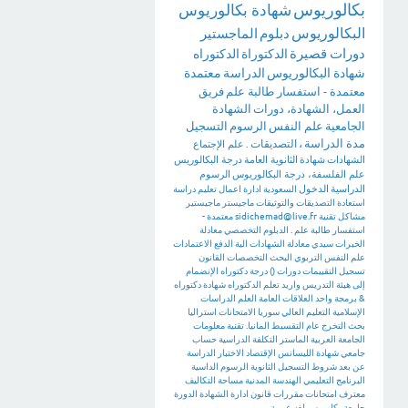
بكالوريوس
شهادة بكالوريوس
البكالوريوس
دبلوم
الماجستير
دورات قصيرة
الدكتوراة
الدكتوراه
شهادة البكالوريوس
الدراسة
معتمدة
معتمدة - استفسار طالبة علم
فريق
العمل، الشهادة، دورات
الشهادة
الجامعية
علم النفس
الرسوم
التسجيل
مدة الدراسة
،
التصديقات
.
علم الإجتماع
الشهادات
شهادة
الثانوية العامة
درجة البكالوريس
علم الفلسفة، درجة البكالوريوس
الرسوم
الدراسية
الدخول
السعودية
ادارة اعمال
تعليم
دراسة
استعادة
التصديقات والتوثيقات
ماجيستر
ماجيستير
مشاكل تقنية
sidichemad@live.fr
معتمدة -
استفسار طالبة علم .
الدبلوم التخصصي
معادلة
الخبرات
سيدي
معادلة الشهادات
الية الدفع
الاعتمادات
علم النفس التربوي
البحث
التخصصات
القانون
تسجيل
التقييمات
دورات
()
درجة دكتوراه
الإنضمام
إلى هيئة التدريس
واريد تعلم الدكتوراه
شهادة دكتوراه
&
برمجة
واحد
العلاقات العامة
العلم
الدراسات
الإسلامية
التعليم العالي
سوريا
الامتحانات
استراليا
بحث التخرج
عام
التقسيط
المانيا. تقنية معلومات
الجامعة العربية
الماستر
التكلفة الدراسية
حساب
جامعي
شهادة الليسانس
الإقتصاد
الاختبار
الدراسة
عن بعد
شروط التسجيل
الثانوية
الرسوم الداسية
البرنامج التعليمي
الهندسة المدنية
مساحة
التكاليف
معترف
امتحانات
مقررات
قانون
ادارة
الشهادة
الدورة
جامعة
بكلوريس لغه عربية