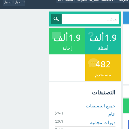
تسجيل الدخول
1.9ألف
1.9ألف
أسئلة
إجابة
482
مستخدم
التصنيفات
جميع التصنيفات
(267)
عام
(207)
دورات مجانية