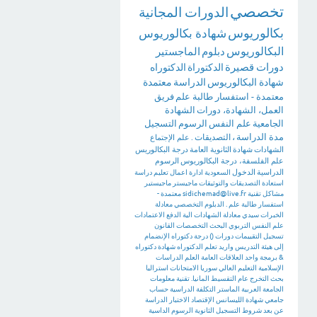
تخصصي
الدورات المجانية
بكالوريوس
شهادة بكالوريوس
البكالوريوس
دبلوم
الماجستير
دورات قصيرة
الدكتوراة
الدكتوراه
شهادة البكالوريوس
الدراسة
معتمدة
معتمدة - استفسار طالبة علم
فريق
العمل، الشهادة، دورات
الشهادة
الجامعية
علم النفس
الرسوم
التسجيل
مدة الدراسة
،
التصديقات
.
علم الإجتماع
الشهادات
شهادة
الثانوية العامة
درجة البكالوريس
علم الفلسفة، درجة البكالوريوس
الرسوم
الدراسية
الدخول
السعودية
ادارة اعمال
تعليم
دراسة
استعادة
التصديقات والتوثيقات
ماجيستر
ماجيستير
مشاكل تقنية
sidichemad@live.fr
معتمدة -
استفسار طالبة علم .
الدبلوم التخصصي
معادلة
الخبرات
سيدي
معادلة الشهادات
الية الدفع
الاعتمادات
علم النفس التربوي
البحث
التخصصات
القانون
تسجيل
التقييمات
دورات
()
درجة دكتوراه
الإنضمام
إلى هيئة التدريس
واريد تعلم الدكتوراه
شهادة دكتوراه
&
برمجة
واحد
العلاقات العامة
العلم
الدراسات
الإسلامية
التعليم العالي
سوريا
الامتحانات
استراليا
بحث التخرج
عام
التقسيط
المانيا. تقنية معلومات
الجامعة العربية
الماستر
التكلفة الدراسية
حساب
جامعي
شهادة الليسانس
الإقتصاد
الاختبار
الدراسة
عن بعد
شروط التسجيل
الثانوية
الرسوم الداسية