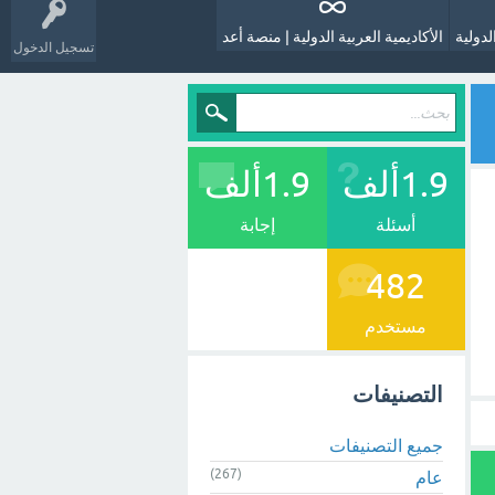
لدولية
الأكاديمية العربية الدولية | منصة أعد
تسجيل الدخول
1.9ألف
1.9ألف
أسئلة
إجابة
482
مستخدم
التصنيفات
جميع التصنيفات
(267)
عام