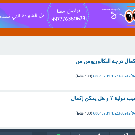
كمال درجة البكالوريوس من
600459d47ba2360a42f9
(
430
نقاط)
ب دولية ؟ و هل يمكن إكمال
600459d47ba2360a42f9
(
430
نقاط)