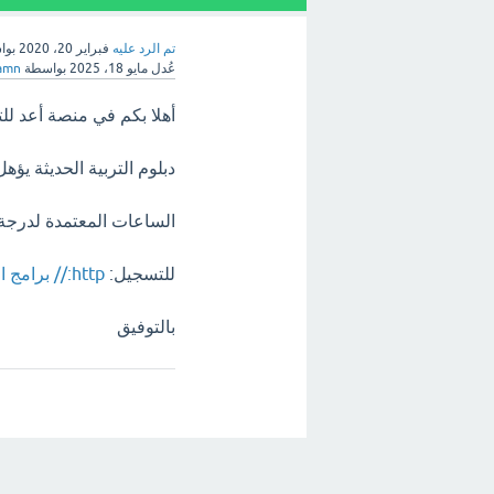
تم الرد عليه
فبراير 20، 2020
بوا
عُدل
مايو 18، 2025
بواسطة
amn
أهلا بكم في منصة أعد للت
دبلوم التربية الحديثة يؤه
الساعات المعتمدة لدرجة الدبلوم = 
للتسجيل:
http:// برامج الدبلوم التخصصي - الأكاديمية العربية الدولية
بالتوفيق