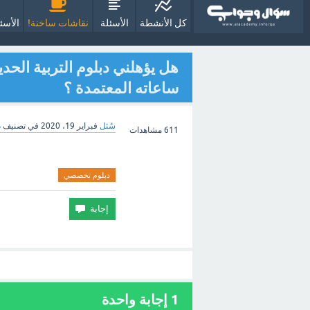
كل الأنشطة
الأسئلة
نقاشات ساخنة!
الأسئ
هل يؤهلني دبلوم التربية الحد
ساعاته المعتمدة ؟
سُئل
فبراير 19، 2020
في تصنيف
د
611
مشاهدات
دبلوم تخصصي
1 إجابة واحدة