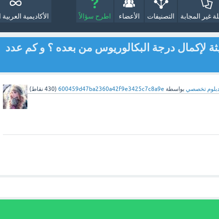
لة غير المجابة
التصنيفات
الأعضاء
اطرح سؤالاً
الأكاديمية العربية ا
يثة لإكمال درجة البكالوريوس من بعده ؟ و كم عدد
بلوم تخصصي
بواسطة
600459d47ba2360a42f9e3425c7c8a9e
(
430
نقاط)