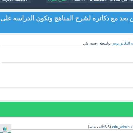
 بعد مع دكاتره لشرح المناهج وتكون الدراسه على
 البكالوريوس
بواسطة
رفيده علي
ة
edu_admin
(
43.3ألف
نقاط)