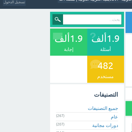
تسجيل الدخول
1.9ألف
1.9ألف
أسئلة
إجابة
482
مستخدم
التصنيفات
جميع التصنيفات
(267)
عام
(207)
دورات مجانية