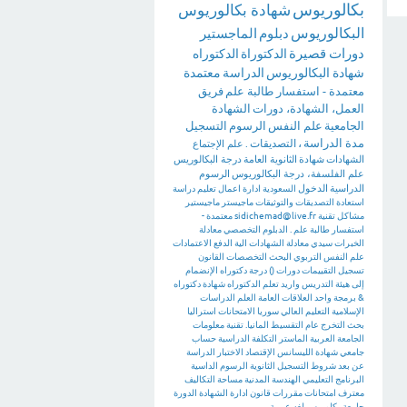
بكالوريوس
شهادة بكالوريوس
البكالوريوس
دبلوم
الماجستير
دورات قصيرة
الدكتوراة
الدكتوراه
شهادة البكالوريوس
الدراسة
معتمدة
معتمدة - استفسار طالبة علم
فريق
العمل، الشهادة، دورات
الشهادة
الجامعية
علم النفس
الرسوم
التسجيل
مدة الدراسة
،
التصديقات
.
علم الإجتماع
الشهادات
شهادة
الثانوية العامة
درجة البكالوريس
علم الفلسفة، درجة البكالوريوس
الرسوم
الدراسية
الدخول
السعودية
ادارة اعمال
تعليم
دراسة
استعادة
التصديقات والتوثيقات
ماجيستر
ماجيستير
مشاكل تقنية
sidichemad@live.fr
معتمدة -
استفسار طالبة علم .
الدبلوم التخصصي
معادلة
الخبرات
سيدي
معادلة الشهادات
الية الدفع
الاعتمادات
علم النفس التربوي
البحث
التخصصات
القانون
تسجيل
التقييمات
دورات
()
درجة دكتوراه
الإنضمام
إلى هيئة التدريس
واريد تعلم الدكتوراه
شهادة دكتوراه
&
برمجة
واحد
العلاقات العامة
العلم
الدراسات
الإسلامية
التعليم العالي
سوريا
الامتحانات
استراليا
بحث التخرج
عام
التقسيط
المانيا. تقنية معلومات
الجامعة العربية
الماستر
التكلفة الدراسية
حساب
جامعي
شهادة الليسانس
الإقتصاد
الاختبار
الدراسة
عن بعد
شروط التسجيل
الثانوية
الرسوم الداسية
البرنامج التعليمي
الهندسة المدنية
مساحة
التكاليف
معترف
امتحانات
مقررات
قانون
ادارة
الشهادة
الدورة
جامعة
بكلوريس لغه عربية