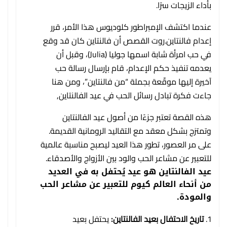
بأداء الزيجات سرًا.
عندما اكتشف الإمبراطور كلوديوس هذا الأمر، قرر
إعدام فالنتاين.روت القصص أن فالنتاين كان قد وقع
في حب امرأة شابة اسمها جوليا (Julia)، وقبل أن
يعدمه تنفيذ حكم الإعدام، قام بإرسال رسالة حب
آخيرة إليها موقّعة بجملة “من فالنتاين”، ومن هنا
جاءت فكرة تبادل رسائل الحب في عيد الفالنتاين,
هذه القصة تعتبر جزءًا من أصول عيد الفالنتاين
وتمتزج بشكل معقد مع التقاليد الرومانية القديمة.
على مر العصور، تطور هذا العيد ليصبح مناسبة عالمية
للتعبير عن مشاعر الحب والود بين الأزواج والأصدقاء.
عيد الفالنتاين هو عيد يُحتفل به في العديد
من أنحاء العالم كيوم للتعبير عن مشاعر الحب
والمودة.
تاريخ الاحتفال بعيد الفالنتاين:
يحتفل بعيد