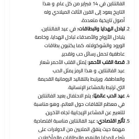
الفالنتاين في 14 فبراير من كل عام. و هذا
التاريخ يعود إلى القرن الثالث الميلادي وله
أصول تاريخية متعددة.
تبادل الهدايا والبطاقات:
في عيد الفالنتاين،
يتبادل الأزواج والأصدقاء تبادل الهدايا، وخاصة
الورود والشوكولاته. كما يكتبون بطاقات
عاطفية تحمل رسائل حب وتقدير.
قصة القلب الأحمر:
يُمثل القلب الأحمر شعار
عيد الفالنتاين. و هذا الرمز يمثل الحب
والعاطفة، ويرتبط بالتقاليد الرومانية القديمة
التي ترتبط بالمشاعر الإنسانية.
عيد الحب عالميًا:
يتم الاحتفال بعيد الفالنتاين
في معظم الثقافات حول العالم، وهو مناسبة
للتعبير عن المشاعر الإيجابية تجاه الآخرين.
تأثير اقتصادي:
عيد الفالنتاين مناسبة اقتصادية
مهمة حيث ينفق الملايين من الدولارات على
شراء الهدايا والزهور والبطاقات والمأكولات