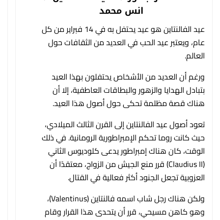
انس محمد
عيد الفالنتاين هو عيد يحتفل به في 14 فبراير من كل
عام، ويعتبر عيد الحب في العديد من الثقافات حول
العالم.
ورغم أن العديد من الأشخاص يحتفلون بهذا العيد
بتبادل الهدايا والزهور والبطاقات العاطفية، إلا أن
هناك قصة مظلمة تحكى حول أصول هذا العيد.
تعود أصول عيد الفالنتاين إلى القرن الثالث الميلادي،
حيث كانت روما تحكم الإمبراطورية الرومانية. في ذلك
الوقت، كان هناك إمبراطور يدعى كلوديوس الثاني
(Claudius II) قرر منع الجيش من الزواج، معتقدًا أن
العزوبية تجعل الجنود أكثر فعالية في القتال.
ولكن هناك رجل شاب اسمه فالنتاين (Valentinus)،
وهو كاهن مسيحي، قرر أن يتحدى هذا القرار وقام