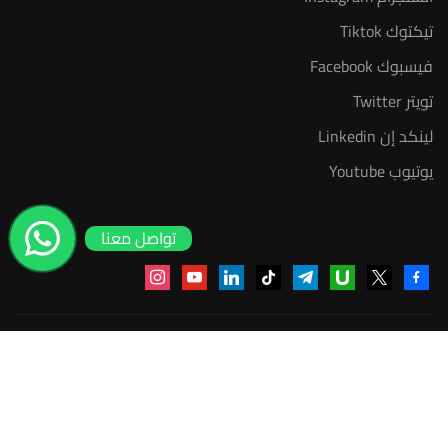
تيكتوك Tiktok
فيسبوك Facebook
تويتر Twitter
لينكد إن Linkedin
يوتيوب Youtube
تواصل معنا
instagram
youtube
linkedin
tiktok
telegram
udemy
facebook-
x
alt
منصة أعد | © 2025 م
مجاني
إبدأ الآن
سياسة الخصوصية
عضوية مدرب معتمد