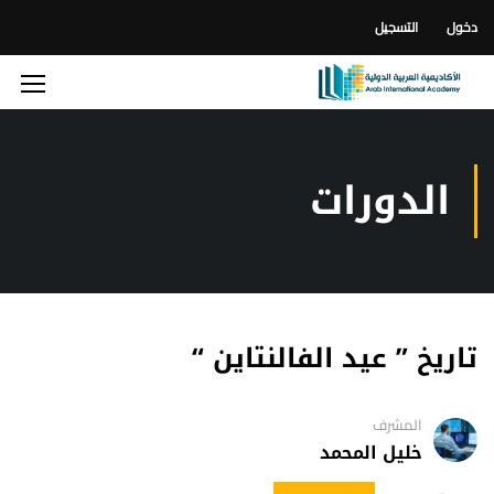
دخول
التسجيل
الدورات
تاريخ ” عيد الفالنتاين “
المشرف
خليل المحمد