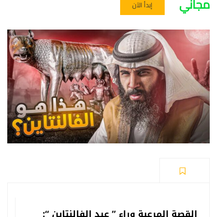
مجاني
إبدأ الآن
القصة المرعبة وراء ” عيد الفالنتاين “
: