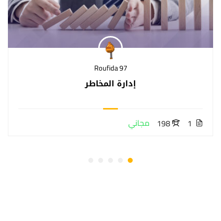
Roufida 97
إدارة المخاطر
مجاني
198
1