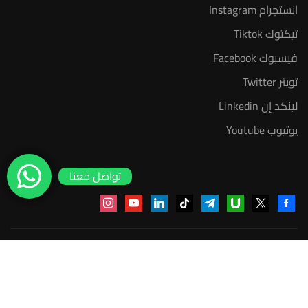
انستجرام Instagram
تيكتوك Tiktok
فيسبوك Facebook
تويتر Twitter
لينكد إن Linkedin
يوتيوب Youtube
تواصل معنا
instagram
youtube
linkedin
tiktok
telegram
udemy
facebook-
x
alt
منصة أعد | © 2025 م
مجاني
إبدأ الآن
سياسة الخصوصية
عضوية مدرب معتمد