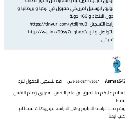
توثيق خارجية اميريكية و سفارة من اختيار الطالب
توثيق ابوستيل اميريكي مقبول في تركيا و بريطانيا و
دول الاتحاد و 166 دولة
رابط التسجيل:
https://tinyurl.com/ytdljmu3
للتواصل و الإستفسار:
http://wa.link/99sy7u
تحياتي
قم بتسجيل الدخول للرد
Asmaa543
08/11/2021 9:26 ص
السلام عليكم ما الفرق بين علم النفس السريري وعلم النفس
فقط
وكم مدة دراسة الدبلوم وهل الدراسة فيديوهات فقط ام
كتب ايضاً .