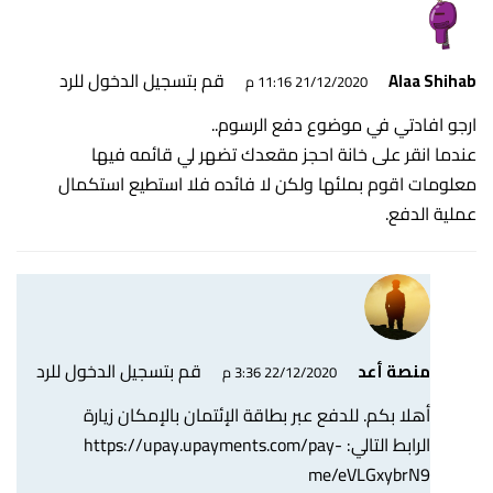
قم بتسجيل الدخول للرد
Alaa Shihab
21/12/2020 11:16 م
ارجو افادتي في موضوع دفع الرسوم..
عندما انقر على خانة احجز مقعدك تضهر لي قائمه فيها
معلومات اقوم بملئها ولكن لا فائده فلا استطيع استكمال
عملية الدفع.
قم بتسجيل الدخول للرد
منصة أعد
22/12/2020 3:36 م
أهلا بكم. للدفع عبر بطاقة الإئتمان بالإمكان زيارة
الرابط التالي:
https://upay.upayments.com/pay-
me/eVLGxybrN9