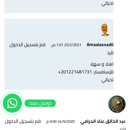
تحياتي
قم بتسجيل الدخول
Amaalassadii
25/2/2021 1:01 ص
للرد
اهلا و سهلا
للإستفسار: 201221481731+
تحياتي
تواصل معنا
قم بتسجيل الدخول
عبد الخالق عناد الحرامي
24/9/2020 9:00 م
للرد