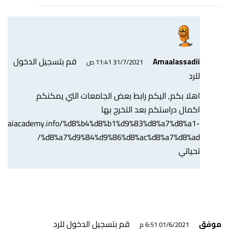
قم بتسجيل الدخول
Amaalassadii
31/7/2021 11:41 ص
للرد
اهلا بكم, اليكم رابط بعض الجامعات التي يمكنكم
اكمال دراستكم بعد التخرج بها
s://aiacademy.info/%d8%b4%d8%b1%d9%83%d8%a7%d8%a1-
%d8%a7%d9%84%d9%86%d8%ac%d8%a7%d8%ad/
تحياتي
قم بتسجيل الدخول للرد
موفق
01/6/2021 6:51 م