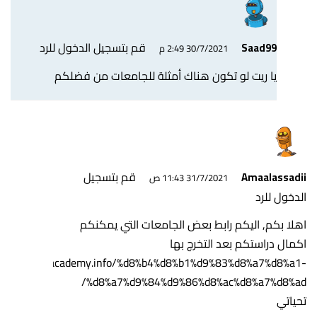
قم بتسجيل الدخول للرد
Saad99
30/7/2021 2:49 م
يا ريت لو تكون هناك أمثلة للجامعات من فضلكم
قم بتسجيل
Amaalassadii
31/7/2021 11:43 ص
الدخول للرد
اهلا بكم, اليكم رابط بعض الجامعات التي يمكنكم
اكمال دراستكم بعد التخرج بها
https://aiacademy.info/%d8%b4%d8%b1%d9%83%d8%a7%d8%a1-
%d8%a7%d9%84%d9%86%d8%ac%d8%a7%d8%ad/
تحياتي