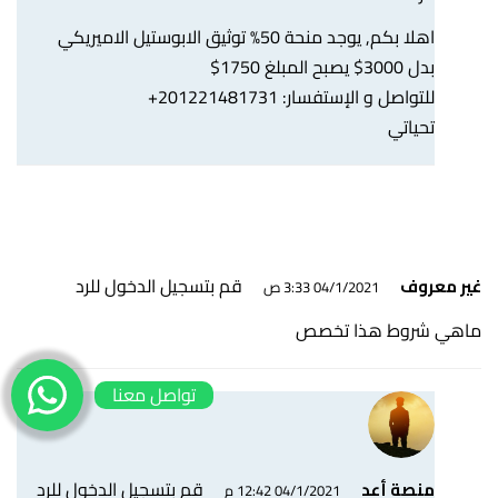
اهلا بكم, يوجد منحة 50% توثيق الابوستيل الاميريكي
بدل 3000$ يصبح المبلغ 1750$
للتواصل و الإستفسار: 201221481731+
تحياتي
قم بتسجيل الدخول للرد
غير معروف
04/1/2021 3:33 ص
ماهي شروط هذا تخصص
تواصل معنا
قم بتسجيل الدخول للرد
منصة أعد
04/1/2021 12:42 م