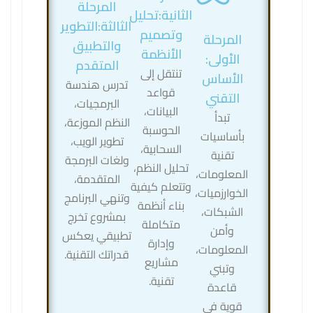
المرحلة
الثانية:تحليل
الثالثة:التطوير
وتصميم
المرحلة
والتطبيق
الأنظمة
الأولى:
المتقدم
تنتقل إلى
الأساس
تدرس هندسة
قواعد
التقني
البرمجيات،
البيانات،
تبدأ
النظم الموزعة،
الحوسبة
بأساسيات
تطوير الويب،
السحابية،
تقنية
ولغات البرمجة
تحليل النظم،
المعلومات،
المتقدمة،
وتتعلم كيفية
الخوارزميات،
وتنهي البرنامج
بناء أنظمة
الشبكات،
بمشروع تخرج
متكاملة
وأمن
تطبيقي يعكس
وإدارة
المعلومات،
قدراتك التقنية.
مشاريع
وتبني
تقنية.
قاعدة
قوية في