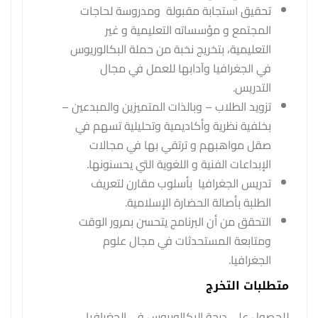
تحقيق استجابة مقبولة ومدروسة لحاجات
المجتمع و مؤسساته التعليمية و غير
التعليمية، بتخريج نخبة من حملة البكالوريوس
في الجغرافيا وآدابها للعمل في مجال
التدريس.
تزويد الطلاب – وبالذات المتميزين والمبدعين –
بخلفية نظرية وأكاديمية وتحليلية تسهم في
صقل مواهبهم و ترتقي بها في مجالات
الإبداعات الفنية و اللغوية التي يحسنونها.
تدريس الجغرافيا بأسلوب مقارن لتعريف
الطلبة بأصالة الحضارة الإسلامية.
التحقق من أن البرنامج يتحسن بمرور الوقت
ومتابعة المستحدثات في مجال علوم
الجغرافيا.
متطلبات التخرج
للحصول على درجة البكالوريوس في الجغرافيا،