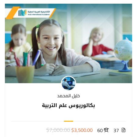
خليل المحمد
بكالوريوس علم التربية
$7,000.00
$3,500.00
60
37