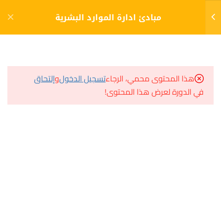
دخول
التسجيل
مبادئ ادارة الموارد البشرية
2
الدورة
مشاريع منصة أعد
هذا المحتوى محمي، الرجاء
تسجيل الدخول
و
إلتحاق
مبادئ ادارة الموارد البشرية
في الدورة لعرض هذا المحتوى!
مسار
التقييم
سؤال وجواب
5 أسئلة
10 دقائق
المكتبة الإلكترونية
صندوق الطالب
المساعد الأكاديمي
هيا نتعلم