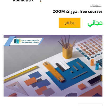
Roufida 97
التصنيفات
free courses
,
دورات ZOOM
مجاني
إبدأ الآن