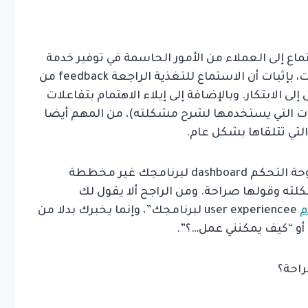
تماع إلى العملاء من الأمور الحاسمة في توفير خدمة
مميزة. وقد قمت من قبل، باستخدام البيانات، بإثبات أن الاستماع للتغذية الراجعة feedback من
 الابتكار. وبالإضافة إلى إيلاء الاهتمام بتفاعلات
ت التي يستخدمها لشرح مشكلته)، من المهم أيضا
التي تتلقاها بشكل عام.
على سبيل المثال، ربما يشعر العميل بأنّ لوحة التحكم dashboard لبرنامجك غير مخططة
ته وقولها صراحة. ومن الراجح ألا يقول لك
م
user experiencee لبرنامجك”، وإنما يخبرك بدلا من
 أو “كيف يمكنني عمل…؟”.
راحة؟