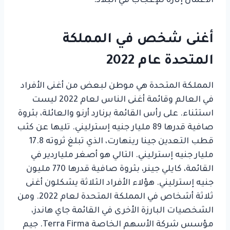
الأعمال إثارة للإعجاب في البلاد.
أغنى شخص في المملكة
المتحدة عام 2022
المملكة المتحدة هي موطن لبعض من أغنى الأفراد
في العالم وقائمة أغنى الناس لعام 2022 ليست
استثناء. على رأس القائمة برنارد أرنو والعائلة، بثروة
صافية قدرها 89 مليار جنيه إسترليني. تليها عن كثب
قطب التعدين جينا رينهارت، الذي تبلغ ثروته 17.8
مليار جنيه إسترليني. التالي هو أصغر ملياردير في
القائمة، كايلي جينر، بثروة صافية قدرها 770 مليون
جنيه إسترليني. هؤلاء الأفراد الثلاثة يشكلون أغنى
ثلاثة أشخاص في المملكة المتحدة لعام 2022. ومن
الشخصيات البارزة الأخرى في القائمة جاي هاندز،
مؤسس شركة الأسهم الخاصة Terra Firma. جيم