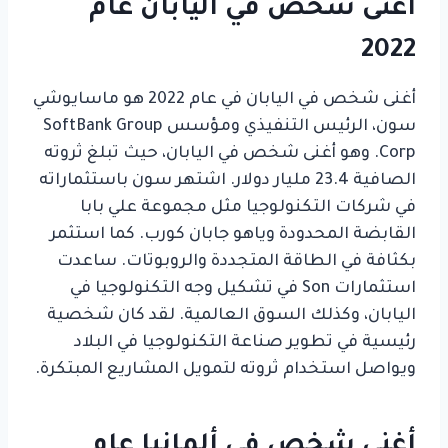
أغنى شخص في اليابان عام
2022
أغنى شخص في اليابان في عام 2022 هو ماسايوشي
سون، الرئيس التنفيذي ومؤسس SoftBank Group
Corp. وهو أغنى شخص في اليابان، حيث تبلغ ثروته
الصافية 23.4 مليار دولار. اشتهر سون باستثماراته
في شركات التكنولوجيا مثل مجموعة علي بابا
القابضة المحدودة وياهو جابان كورب. كما استثمر
بكثافة في الطاقة المتجددة والروبوتات. ساعدت
استثمارات Son في تشكيل وجه التكنولوجيا في
اليابان، وكذلك السوق العالمية. لقد كان شخصية
رئيسية في تطوير صناعة التكنولوجيا في البلاد
ويواصل استخدام ثروته لتمويل المشاريع المبتكرة.
أغنى شخص في ألمانيا عام