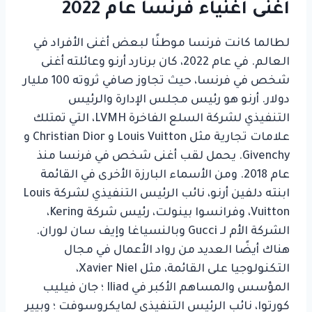
أغنى أغنياء فرنسا عام 2022
لطالما كانت فرنسا موطنًا لبعض أغنى الأفراد في
العالم. في عام 2022، كان برنارد أرنو وعائلته أغنى
شخص في فرنسا، حيث تجاوز صافي ثروته 100 مليار
دولار. أرنو هو رئيس مجلس الإدارة والرئيس
التنفيذي لشركة السلع الفاخرة LVMH، التي تمتلك
علامات تجارية مثل Louis Vuitton و Christian Dior و
Givenchy. يحمل لقب أغنى شخص في فرنسا منذ
عام 2018. ومن الأسماء البارزة الأخرى في القائمة
ابنته دلفين أرنو، نائب الرئيس التنفيذي لشركة Louis
Vuitton، وفرانسوا بينولت، رئيس شركة Kering،
الشركة الأم لـ Gucci وبالنسياغا وإيف سان لوران.
هناك أيضًا العديد من رواد الأعمال في مجال
التكنولوجيا على القائمة، مثل Xavier Niel،
المؤسس والمساهم الأكبر في Iliad ؛ جان فيليب
كورتوا، نائب الرئيس التنفيذي لمايكروسوفت ؛ وبيير