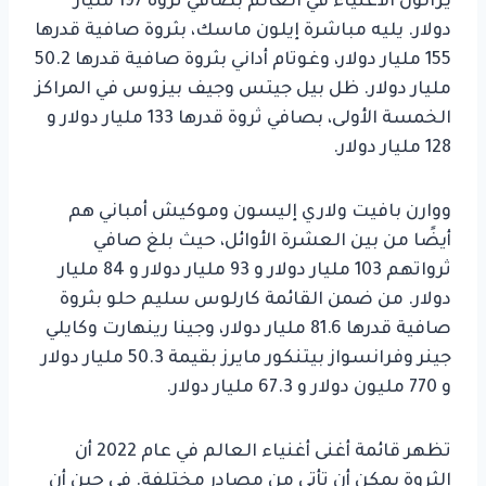
يزالون الأغنياء في العالم بصافي ثروة 197 مليار
دولار. يليه مباشرة إيلون ماسك، بثروة صافية قدرها
155 مليار دولار، وغوتام أداني بثروة صافية قدرها 50.2
مليار دولار. ظل بيل جيتس وجيف بيزوس في المراكز
الخمسة الأولى، بصافي ثروة قدرها 133 مليار دولار و
128 مليار دولار.
ووارن بافيت ولاري إليسون وموكيش أمباني هم
أيضًا من بين العشرة الأوائل، حيث بلغ صافي
ثرواتهم 103 مليار دولار و 93 مليار دولار و 84 مليار
دولار. من ضمن القائمة كارلوس سليم حلو بثروة
صافية قدرها 81.6 مليار دولار، وجينا رينهارت وكايلي
جينر وفرانسواز بيتنكور مايرز بقيمة 50.3 مليار دولار
و 770 مليون دولار و 67.3 مليار دولار.
تظهر قائمة أغنى أغنياء العالم في عام 2022 أن
الثروة يمكن أن تأتي من مصادر مختلفة. في حين أن