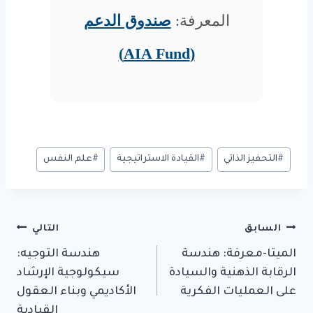
المعرفة:
صندوق الدعم
(AIA Fund)
وسوم
#
التحفيز الذاتي
#
القيادة الاستراتيجية
#
علم النفس
المقال:
تصفّح
السابق
التالي
الميتا-معرفة: هندسة
هندسة التوجيه:
المقالات
الرقابة الذهنية والسيادة
سيكولوجية الإرشاد
على العمليات الفكرية
الأكاديمي وبناء العقول
القيادية