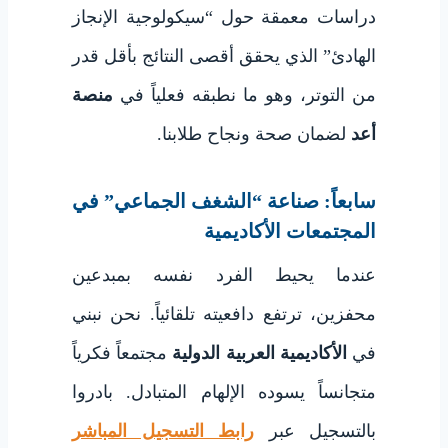
دراسات معمقة حول “سيكولوجية الإنجاز
الهادئ” الذي يحقق أقصى النتائج بأقل قدر
من التوتر، وهو ما نطبقه فعلياً في
منصة
أعد
لضمان صحة ونجاح طلابنا.
سابعاً: صناعة “الشغف الجماعي” في
المجتمعات الأكاديمية
عندما يحيط الفرد نفسه بمبدعين
محفزين، ترتفع دافعيته تلقائياً. نحن نبني
في
الأكاديمية العربية الدولية
مجتمعاً فكرياً
متجانساً يسوده الإلهام المتبادل. بادروا
بالتسجيل عبر
رابط التسجيل المباشر