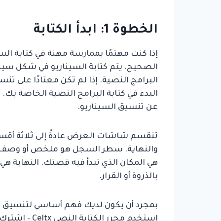
الخطوة 1: ابدأ الكتابة
إذا كنت مهتمًا بممارسة مهنة في كتابة السي
الصحيح. يتم كتابة السيناريو في شكل سينا
البرامج النصية. إذا لم تكن معتادًا على ت
البدء في كتابة البرامج النصية الخاصة بك. 
عن تنسيق السيناريو.
تنقسم شاشات العرض عادةً إلى ثلاثة أقس
والنهاية. سطر السجل هو ملخص أو وصف م
هي المكان الذي تبدأ فيه قصتك. النهاية هي 
بالذروة أو القرار.
بمجرد أن يكون لديك فهم أساسي لتنسيق السي
استخدم محرر الكتابة النصي Celtx – اشترك هنا للبدء في كتابة السيناريو الأول اليوم.