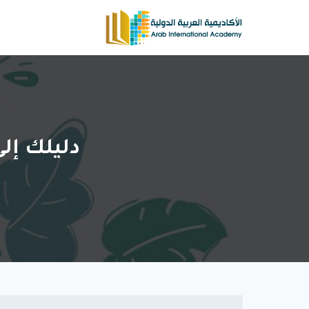
لتجاوز
لى
لمحتوى
دليلك إل