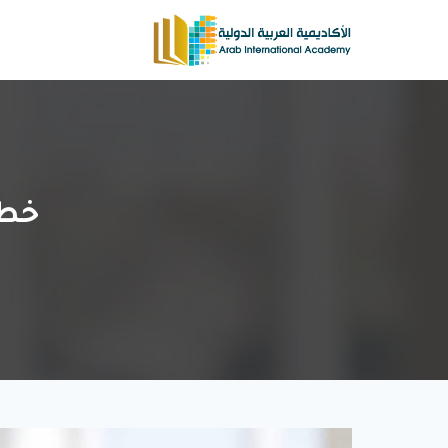
لتجاوز
لى
لمحتوى
خطو