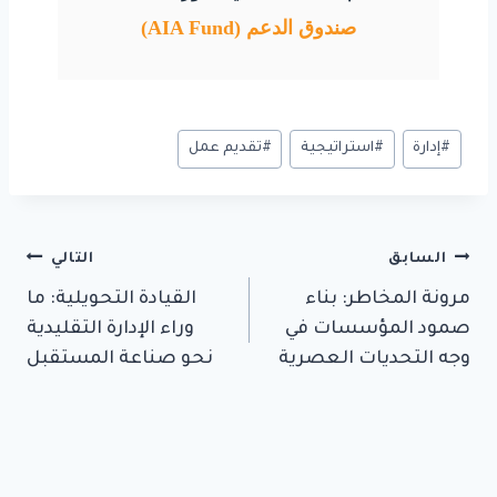
صندوق الدعم (AIA Fund)
وسوم
#
إدارة
#
استراتيجية
#
تقديم عمل
المقال:
تصفّح
السابق
التالي
مرونة المخاطر: بناء
القيادة التحويلية: ما
المقالات
صمود المؤسسات في
وراء الإدارة التقليدية
وجه التحديات العصرية
نحو صناعة المستقبل