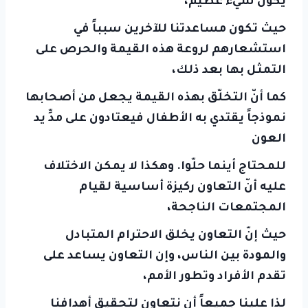
يكون شيء عظيم،
حيث تكون مساعدتنا للآخرين سبباً في
استشعارهم لروعة هذه القيمة والحرص على
التمثل بها بعد ذلك،
كما أنّ التخلّق بهذه القيمة يجعل من أصحابها
نموذجاً يقتدي به الأطفال فيعتادون على مدِّ يد
العون
للمحتاج أينما حلّوا. وهكذا لا يمكن الاختلاف
عليه أنّ التعاون ركيزة أساسية لقيام
المجتمعات الناجحة،
حيث إنّ التعاون يخلق الاحترام المتبادل
والمودة بين الناس، وإن التعاون يساعد على
تقدم الأفراد وتطور الأمم،
لذا علينا جميعاً أن نتعاون لتحقيق أهدافنا