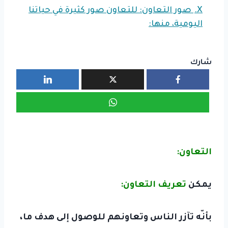
X.
صور التعاون: للتعاون صور كثيرة في حياتنا
اليومية، منها:
شارك
التعاون:
يمكن
تعريف التعاون:
بأنّه تآزر الناس وتعاونهم للوصول إلى هدف ما،