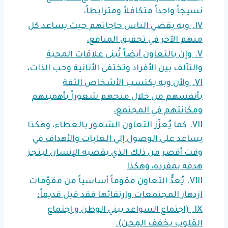
نسيجاً واحداً متكافلاً ومترابطاً،
IV.
وبه يقضي الناس حاجاتهم حيث يساعد كل
منهم الآخر في تحقيق المنافع،
V.
وإن بالتعاون أيضاً تُبنى علاقات المحبة
والتآلف بين الأفراد وتختفي الأنانية وحب الذات،
VI.
ولأن وبه يكتسب الأشخاص الثقة
بأنفسهم من خلال منحهم شعوراً بأهميتهم
ومكانتهم في المجتمع،
VII.
كما يُعزّز التعاون الشعور بالعطاء، وهكذا
يساعد على الوصول إلي الغايات والأهداف في
وقت أقصر من ذلك الذي يقضيه الإنسان لينجز
هدفه بمفرده، وهكذا
VIII.
يُعدُّ التعاون مقوماً أساسياً من مقوّمات
ازدهار المجتمعات وارتقائها فقد قيل قديماً:
IX.
(اجتماع السواعد يبني الوطن و إجتماع
القلوب يخفف المِحن).