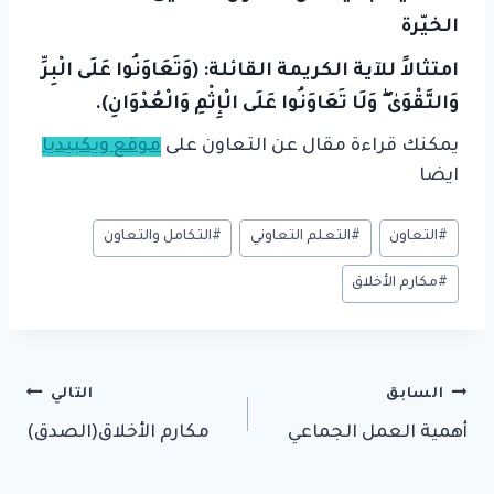
الخيّرة
امتثالاً للآية الكريمة القائلة: (وَتَعَاوَنُوا عَلَى الْبِرِّ
وَالتَّقْوَىٰ ۖ وَلَا تَعَاوَنُوا عَلَى الْإِثْمِ وَالْعُدْوَانِ).
يمكنك قراءة مقال عن التعاون على
موقع ويكبيديا
ايضا
وسوم
#
التعاون
#
التعلم التعاوني
#
التكامل والتعاون
المقال:
#
مكارم الأخلاق
تصفّح
السابق
التالي
أهمية العمل الجماعي
مكارم الأخلاق(الصدق)
المقالات