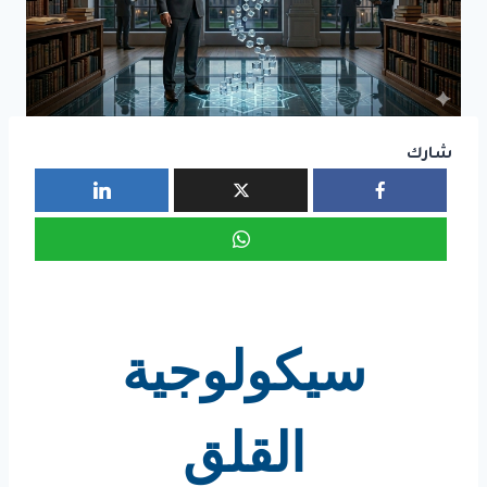
شارك
سيكولوجية
القلق