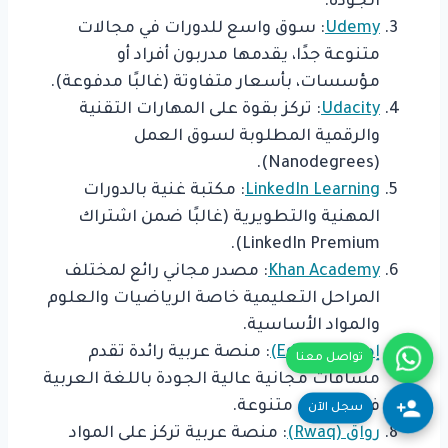
الجودة.
Udemy
: سوق واسع للدورات في مجالات
متنوعة جدًا، يقدمها مدربون أفراد أو
مؤسسات، بأسعار متفاوتة (غالبًا مدفوعة).
Udacity
: تركز بقوة على المهارات التقنية
والرقمية المطلوبة لسوق العمل
(Nanodegrees).
LinkedIn Learning
: مكتبة غنية بالدورات
المهنية والتطويرية (غالبًا ضمن اشتراك
LinkedIn Premium).
Khan Academy
: مصدر مجاني رائع لمختلف
المراحل التعليمية خاصة الرياضيات والعلوم
والمواد الأساسية.
إدراك (Edraak)
: منصة عربية رائدة تقدم
تواصل معنا
مساقات مجانية عالية الجودة باللغة العربية
في مجالات متنوعة.
سجل الآن
رواق (Rwaq)
: منصة عربية تركز على المواد