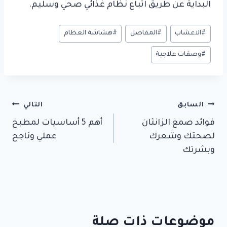
البداية عن طريق اتباع نظام غذائي صحي وسليم.
وسوم
#
الاعشاب
#
المفاصل
#
هشاشة العظام
المقال:
#
وصفات علاجية
تصفّح
السابق
التالي
فوائد صمغ الزانثان
أهم 5 أساسيات لمطبخ
المقالات
لصحتك وشعرك
عملي وناجح
وبشرتك
موضوعات ذات صلة