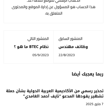
الحساب الرسمي لموقع منصة أعد.
هذا الحساب هو المسؤول عن إدارة الموقع والمحتوى
المتعلق به.
المنشور السابق
المنشور التالي
وظائف مهندس
نظام BTEC ما هو ؟
ميكانيكا في
05/9/2023
22/8/2023
السعودية: تعرف على
الفرص المهنية
المثيرة
ربما يعجبك أيضا
تحذير رسمي من الأكاديمية العربية الدولية بشأن حملة
تشهير يقودها المدعو “نايف أحمد الغامدي”
7 مايو, 2025