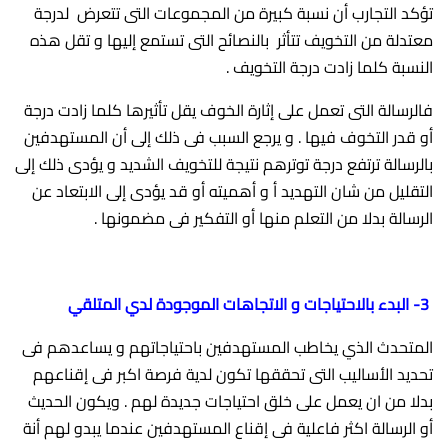
تؤكد التجارب أن نسبة كبيرة من المجموعات التى تتعرض لدرجة
معتدلة من التخويف تتأثر بالنصائح التى تستمع إليها و تقل هذه
النسبة كلما زادت درجة التخويف .
فالرسالة التى تعمل على إثارة الخوف يقل تأثيرها كلما زادت درجة
أو قدر التخوف فيها . و يرجع السبب فى ذلك إلى أن المستهدفين
بالرسالة ترتفع درجة توترهم نتيجة للتخويف الشديد و يؤدى ذلك إلى
التقليل من شان التهديد أ و أهميته أو قد يؤدى إلى الابتعاد عن
الرسالة بدلا من التعلم منها أو التفكير فى مضمونها .
3- البدء بالاحتياجات و الاتجاهات الموجودة لدي المتلقي
المتحدث الذي يخاطب المستهدفين باحتياجاتهم و يساعدهم فى
تحديد الأساليب التى تحققها تكون لدية فرصة اكبر فى إقناعهم
بدلا من ان يعمل على خلق احتياجات جديدة لهم . ويكون الحديث
أو الرسالة اكثر فاعلية فى إقناع المستهدفين عندما يبدو لهم أنة