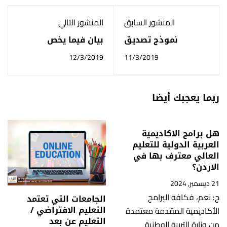
المنشور السابق
المنشور التالي
نموذج تصديق
بيان فيما يخص
السفارة المصرية
التصديقات من
12/3/2019
11/3/2019
السفارات
ربما يعجبك أيضا
هل برامج الاكاديمية
العربية الدولية للتعليم
العالي معترف بها في
الاردن؟
21 ديسمبر, 2024
ج: نعم، فكافة البرامج
الجامعات التي تعتمد
التعليم الافتراضي /
الأكاديمية المقدمة معتمدة
التعليم عن بعد
من وزارة التربية الوطنية