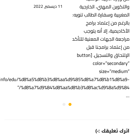
والتكوين المهني، الخارجية
11 ديسمبر, 2022
المغربية وسفارة الطالب تنويه:
بالرغم من إعتماد برامج
الأكاديمية، إلا أنه يتوجب
مراجعة الجهات المعنية للتأكد
من إعتماد برامجنا قبل
الإلتحاق والتسجيل. [button
color=”secondary”
size=”medium”
my.info/edu/%d8%a5%d8%b3%d8%aa%d9%85%d8%a7%d8%b1%d8%a9-
%d8%a7%d9%84%d8%aa%d8%b3%d8%ac%d9%8a%d9%84/”
…
اترك تعليقك :-)