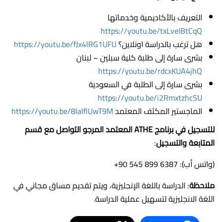
التعريف بالأكاديمية وخدماتها
https://youtu.be/txLveIBtCqQ
هل ترغب بالدراسة اونلاين؟
https://youtu.be/fJx4lRG1UFU
بشرى سارة إلى طلبة كلية سبلين – لبنان
https://youtu.be/rdcxKUA4jhQ
بشرى سارة إلى الطلبة في السعودية
https://youtu.be/i2RmxtzhcSU
الماجستير المكثف المعتمد
https://youtu.be/8IaIflUwT9M
للتسجيل في برنامج ATHE المعتمد المرجو التواصل مع قسم
المتابعة والتسجيل
:
(واتس أب): ‎‪+90 545 899 6387‬
ملاحظة
: الدراسة باللغة الإنجليزية، ويتم تقديم مساق مجاني في
اللغة الانجليزية لتسهيل عملية الدراسة.