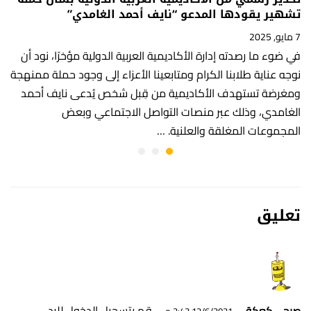
تشهير يقودها المدعو “نايف أحمد الغامدي”
7 مايو, 2025
في ضوء ما رصدته إدارة الأكاديمية العربية الدولية مؤخرًا، نود أن
نوجه عناية طلابنا الكرام ومتابعينا الأعزاء إلى وجود حملة ممنهجة
ومغرضة تستهدف الأكاديمية من قِبل شخص يُدعى نايف أحمد
الغامدي، وذلك عبر منصات التواصل الاجتماعي وبعض
المجموعات المغلقة والعلنية. …
تعليق
قم بتسجيل الدخول للرد
صبحي كعكة
12/6/2021 2:43 م