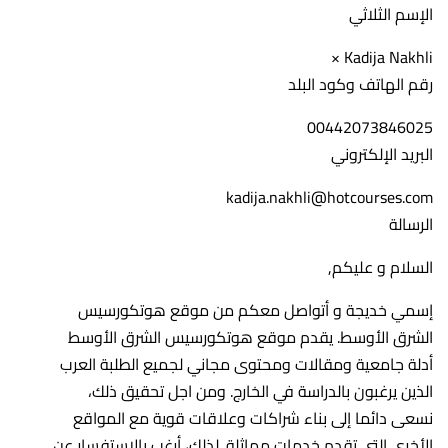
الإسم الثلاثي
Kadija Nakhli ×
رقم الهاتف وكود البلد
00442073846025
البريد الإلكتروني
kadija.nakhli@hotcourses.com
الرسالة
السلام و عليكم,
إسمي خديجة و أتواصل معكم من موقع هوتكورسيس
الشرق الأوسط. يقدم موقع هوتكورسيس الشرق الأوسط
أدلة جامعية ومقالات ومحتوى مجاني لجميع الطلبة العرب
الذين يرغبون بالدراسة في الخارج. ومن اجل تحقيق ذلك،
نسعى دائما إلى بناء شراكات وعلاقات قوية مع المواقع
الأخرى التي تقدم خدمات مماثلة. لذلك، أرغب بالاستفسار عن