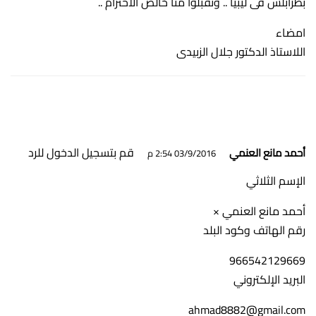
بطرابلس فى ليبيا .. وتقبلوا منا خالص الاحترام ..
امضاء
اللاستاذ الدكتور جلال الزبيدى
قم بتسجيل الدخول للرد
أحمد مانع العنمي
03/9/2016 2:54 م
الإسم الثلاثي
أحمد مانع العنمي ×
رقم الهاتف وكود البلد
966542129669
البريد الإلكتروني
ahmad8882@gmail.com