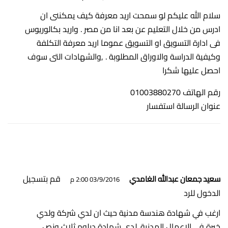
سلام الله عليكم لو سمحت اريد معرفة كيف يمكننى ان
ادرس من خلال التعليم عن بعد انا من مصر . واريد بكالوريوس
فى ادارة التسويق او التسويق عموما اريد معرفة التكلفة
وكيفية الدراسة والاوراق المطلوبة . ,والشهادات التى سوف
احصل عليها شكرا
رقم الهاتف 01003880270
عنوان الرسالة استفسار
قم بتسجيل
سعيد جمعان عبدالله الغامدي
03/9/2016 2:00 م
الدخول للرد
ارغب في شهادة هندسة مدنية حيث ان لدي شركة ولدي
خبرة في الاعمال المدنية. لدي شهادة دبلوم ثلاث ونص