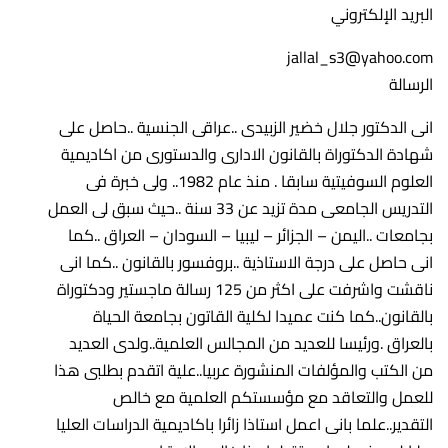
البريد الإلكتروني
jallal_s3@yahoo.com
الرسالة
انى الدكتور جلال خضير الزبيدى ..عراقى الجنسية ..حاصل على
شهادة الدكتوراة بالقانون الادارى والدستورى من اكاديمية
العلوم السوفيتية سابقا . منذ عام 1982.. ولى خبرة فى
التدريس الجامعى مدة تزيد عن 33 سنة ..حيث سبق لى العمل
بجامعات ..اليمن – الجزائر – ليبيا – السودان – العراق ..كما
انى حاصل على درجة الاستاذية ..بروفسور بالقانون ..كما انى
ناقشت واشرفت على اكثر من 125 رسالة ماجستير ودكتوراة
بالقانون..كما كنت عميدا لكلية القاتون بجامعة الحياة
بالعراق .ورئيسا للعديد من المجالس العلمية..ولدى العديد
من الكتب والمؤلفات المنشورة عربيا..علية اتقدم بطلبى هذا
للعمل والتعاقد مع مؤسستكم العلمية مع خالص
التقدير..علما بانى اعمل استاذا زائرا باكاديمية الدراسات العليا