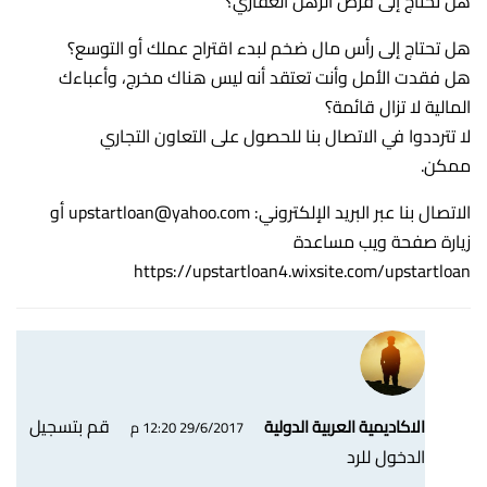
هل تحتاج إلى قرض الرهن العقاري؟
هل تحتاج إلى رأس مال ضخم لبدء اقتراح عملك أو التوسع؟
هل فقدت الأمل وأنت تعتقد أنه ليس هناك مخرج، وأعباءك
المالية لا تزال قائمة؟
لا تترددوا في الاتصال بنا للحصول على التعاون التجاري
ممكن.
الاتصال بنا عبر البريد الإلكتروني:
upstartloan@yahoo.com
أو
زيارة صفحة ويب مساعدة
https://upstartloan4.wixsite.com/upstartloan
قم بتسجيل
الاكاديمية العربية الدولية
29/6/2017 12:20 م
الدخول للرد