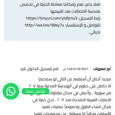
اهلا بكم, نعم بإمكاننا معادلة الخيرة في تخصص
هندسة الاتصالات بعد تقييمها
رابط التسجيل:
https://tinyurl.com/ytdljmu3
للتواصل و الإستفسار:
http://wa.link/99sy7u
تحياتي
قم بتسجيل الدخول للرد
غير معروف
01/9/2021 7:49 م
مرحبا، أحتاج أن أستفسر عن التالي لو سمحتم!
انا حاصل على دبلوم في الهندسة المدنية سنة ٢٠٠٧
تواصل معنا
من سورية .. وأعمل في مجال مقاولات الطرق في
الامارات العربية المتحدة منذ ٢٠٠٨ .. لدي خبرة في
مجال انشاء الطرق وخصوصاً عمليات تنفيذ
الأسفلت وحالياً انا مسؤول عن مجموعات تنفيذ