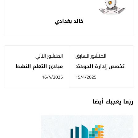
خالد بغدادي
المنشور السابق
المنشور التالي
تخصص إدارة الجودة:
مبادئ التعلم النشط
دليل شامل للدراسة
واستراتيجياته و
16/4/2025
15/4/2025
والفرص الوظيفية
تطبيقاته | دليل
شامل 2025
ربما يعجبك أيضا