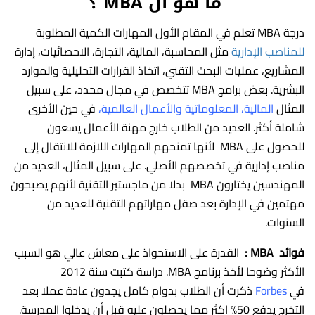
ما هو ال MBA ؟
درجة MBA تعلم في المقام الأول المهارات الكمية المطلوبة
للمناصب الإدارية
مثل المحاسبة، المالية، التجارة، الاحصائيات، إدارة
المشاريع، عمليات البحث التقني، اتخاذ القرارات التحليلية والموارد
البشرية. بعض برامج MBA تتخصص في مجال محدد، على سبيل
المثال
المالية، المعلوماتية والأعمال العالمية،
في حين الأخرى
شاملة أكثر. العديد من الطلاب خارج مهنة الأعمال يسعون
للحصول على MBA لأنها تمنحهم المهارات اللازمة للانتقال إلى
مناصب إدارية في تخصصهم الأصلي. على سبيل المثال، العديد من
المهندسين يختارون MBA بدلا من ماجستير التقنية لأنهم يصبحون
مهتمين في الإدارة بعد صقل مهاراتهم التقنية للعديد من
السنوات.
فوائد
MBA
:
القدرة على الاستحواذ على معاش عالي هو السبب
الأكثر وضوحا لأخذ برنامج MBA. دراسة كتبت سنة 2012
في
Forbes
ذكرت أن الطلاب بدوام كامل يجدون عادة عملا بعد
التخرج يدفع 50% اكثر مما يحصلون عليه قبل أن يدخلوا المدرسة.