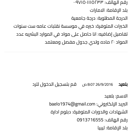
رقم الهاتف: ٠٠٩٧١٥٠١١١٥٢٣٣
بلد الإقامة: الامارات
الدرجة المطلوبة: درجة جامعية
الخبرات المتوفرة: خبره في موسسة نقلبات عامه ست سنوات
تفاصيل إضافيه: انا حاصل على مواد في الموارد البشريه عدد
المواد ٢٠ ماده ولدي جدول مفصل ومعتمد
قم بتسجيل الدخول للرد
بلعيد
26/9/2016 8:07 ص
الاسم: بلعيد
البريد الإلكتروني:
baelo1974@gmail.com
الشهادات والدورات المتوفرة: دبلوم ادارة
رقم الهاتف: 0913716555
بلد الإقامة: ليبيا