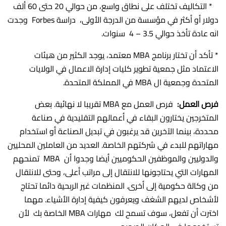
* التكاليف تختلف على نطاق واسع، من حوالي 20 حتى 60 ألف
دولار أو أكثر في مؤسسة من الدرجة الأولى، دراسة Forbes وجدت
انه عادة تأخذ حوالي 3.5 – 4 سنوات.
* تأكد أن تختار برنامج MBA معتمد، يوجد الكثير من هيئات
الاعتماد مثل جمعية تطوير كليات إدارة الاعمال في الولايات
المتحدة وجمعية ال MBA في المملكة المتحدة.
فرص العمل:
فرص العمل مع MBA تقريبا لا نهائية. بعض
المتخرجين يختارون البقاء في أعمالهم التقليدية في صناعة
محددة، بينما الآخرين قد يرغبون في تبديل الصناعة أو استخدام
مهاراتهم للبدء في شركتهم الخاصة. العديد من العاملين المحليين
والدوليين والموظفين الحكوميين أيضا وجدوا أن MBA تمنحهم
المهارات التي يحتاجونها للانتقال إلى مراتب أعلى، وحتى للانتقال
من وكالة حكومية إلى أخرى. المنظمات غير الربحية دائما تحتاج
لأشخاص لديهم الشغف ويعرفون كيفية إدارة الأشياء. مهما
اخترت أن تفعل، سوف تسمح لك مهارات MBA الخاصة بك لأن