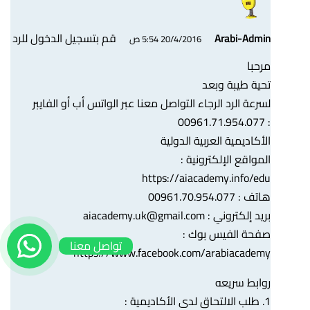
قم بتسجيل الدخول للرد
Arabi-Admin
20/4/2016 5:54 ص
مرحبا
تحية طيبة وبعد
لسرعة الرد الرجاء التواصل معنا عبر الواتس أب أو الفايبر
: 00961.71.954.077
الأكاديمية العربية الدولية
المواقع الإلكترونية :
https://aiacademy.info/edu
هاتف : 00961.70.954.077
بريد إلكتروني :
aiacademy.uk@gmail.com
صفحة الفيس بوك :
تواصل معنا
https://www.facebook.com/arabiacademy
روابط سريعه
1. طلب الالتحاق لدى الأكاديمية :