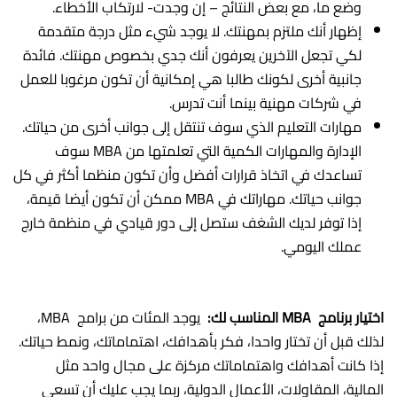
وضع ما، مع بعض النتائج – إن وجدت- لارتكاب الأخطاء.
إظهار أنك ملتزم بمهنتك. لا يوجد شيء مثل درجة متقدمة
لكي تجعل الآخرين يعرفون أنك جدي بخصوص مهنتك. فائدة
جانبية أخرى لكونك طالبا هي إمكانية أن تكون مرغوبا للعمل
في شركات مهنية بينما أنت تدرس.
مهارات التعليم الذي سوف تنتقل إلى جوانب أخرى من حياتك.
الإدارة والمهارات الكمية التي تعلمتها من MBA سوف
تساعدك في اتخاذ قرارات أفضل وأن تكون منظما أكثر في كل
جوانب حياتك. مهاراتك في MBA ممكن أن تكون أيضا قيمة،
إذا توفر لديك الشغف ستصل إلى دور قيادي في منظمة خارج
عملك اليومي.
اختيار برنامج
MBA
المناسب لك:
يوجد المئات من برامج MBA،
لذلك قبل أن تختار واحدا، فكر بأهدافك، اهتماماتك، ونمط حياتك.
إذا كانت أهدافك واهتماماتك مركزة على مجال واحد مثل
المالية، المقاولات، الأعمال الدولية، ربما يجب عليك أن تسعى