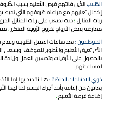
الطّلاب
الذّين فاتتهم فرص التّعليم بسبب الظّروف
إكمال تعليهم مع مراعاة ظروفهم التّي تحيط ب
ربات المنازل
؛
حيث يصعب على ربات المنازل الخروج
معارضة بعض الأزواج لخروج الزّوجة المتكرر
،
مما 
الموظفون :
تعد ساعات العمل الطّويلة وعدم ق
التّي تعيق التّعليم والتّطوير للموظف
،
ويسعى الكث
بالحصول على التّرقيات وتحسين العمل وزيادة ال
لمساعدتهم
.
ذوي الاحتياجات الخاصّة :
هنا يُقصد بها إما الأذك
يعانون من إعاقة بأحدِ أجزاء الجسم لما لهذا ال
إضاعة فرصة التّعليم
.