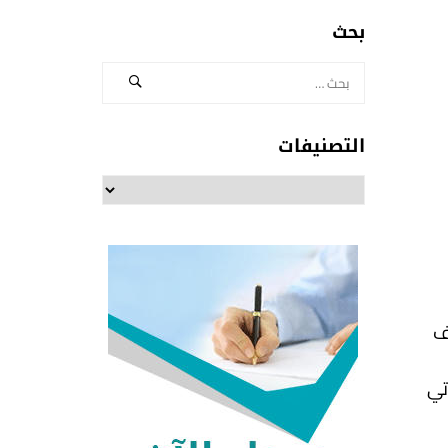
بحث
التصنيفات
التصنيفات
ف
تي