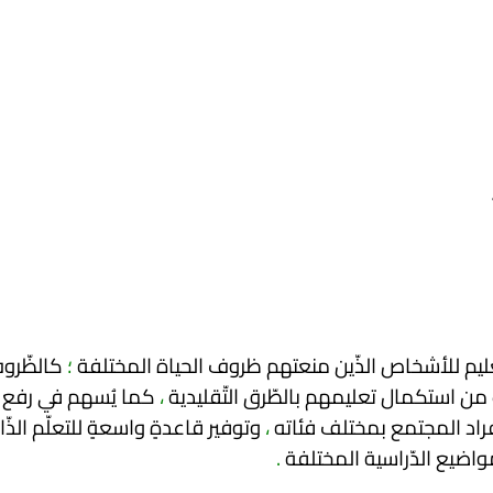
ّعليم للأشخاص الذّين منعتهم ظروف الحياة المختلفة
؛
كالظّرو
ب من استكمال تعليمهم بالطّرق التّقليدية
،
كما يُسهم في رفع
راد المجتمع بمختلف فئاته
،
وتوفير قاعدةٍ واسعةٍ للتعلّم الذّا
واضيع الدّراسية المختلفة
.