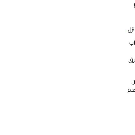
نزل
.
اب
رق
ن
عدم