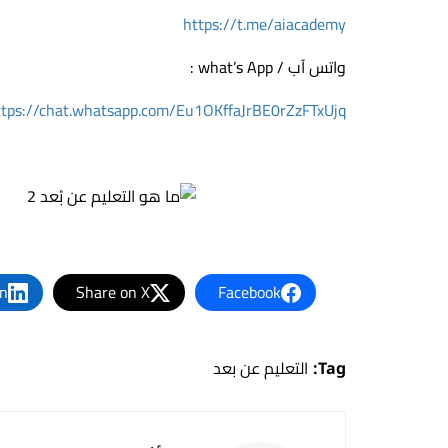
https://t.me/aiacademy
واتس آب / what’s App :
ttps://chat.whatsapp.com/Eu1OKffaJrBE0rZzFTxUjq
In
Share on X
Facebook
Tag:
التعليم عن بعد