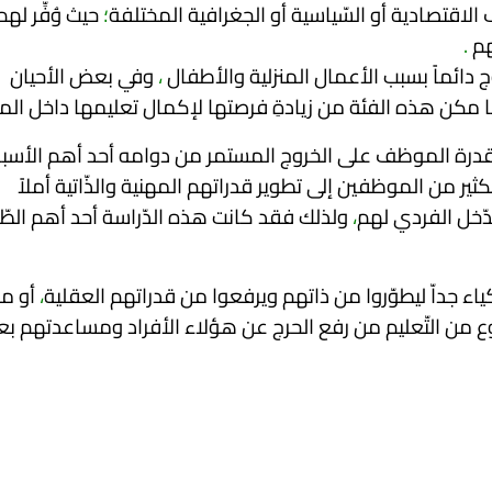
 الاقتصادية أو السّياسية أو الجغرافية المختلفة
؛
حيث وُفِّر لهم
هم
.
 دائماً بسبب الأعمال المنزلية والأطفال
،
وفي بعض الأحيان
مكن هذه الفئة من زيادةِ فرصتها لإكمال تعليمها داخل الم
درة الموظف على الخروج المستمر من دوامه أحد أهم الأسب
ير من الموظفين إلى تطوير قدراتهم المهنية والذّاتية أملاً
دّخل الفردي لهم
،
ولذلك فقد كانت هذه الدّراسة أحد أهم الطّ
ياء جداّ ليطوّروا من ذاتهم ويرفعوا من قدراتهم العقلية
،
أو م
نّوع من التّعليم من رفع الحرج عن هؤلاء الأفراد ومساعدتهم ب