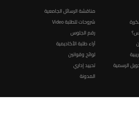
مناقشة الرسائل الجامعية
كررة
شروحات للطلبة Video
س؟
رقم الجلوس
ن
آراء طلبة الأكاديمية
يبية
لوائح وقوانين
ويل الرسمية
تحييد إداري
المدونة