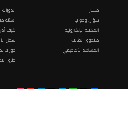
مسار
الدورات
سؤال وجواب
أسئلة مت
المكتبة الإلكترونية
كيف أدر
صندوق الطالب
سجل الآ
المساعد الأكاديمي
دورات تدر
طرق التح
instagram
youtube
linkedin
tiktok
telegram
udemy
facebook-
x
alt
منصة أعد | © 2025 م