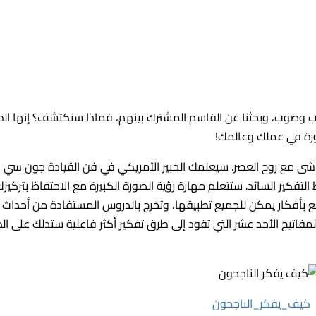
دب وصوب، وبحثنا عن القاسم المشترك بينهم، فماذا سنكتشف؟ إنها الط
ورة في عملك وعالمك!
شى مع روح العصر. سيعلمك الخبير الأمريكي في فن القيادة جون سي
فكير السائد. ستتعلم مهارة رؤية الصورة الكبيرة مع الاحتفاظ بتركيز
لع بأفكار يمكن للجميع تطبيقها، وتخرج بالدروس المستفادة من أحداث
تيح الأحد عشر التي تقود إلى طرق تفكير أكثر فاعلية ستدلك على ال
كيف_يفكر_الناجحون