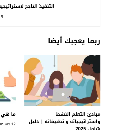
التنفيذ الناجح لاستراتيجي
15
ربما يعجبك أيضا
مبادئ التعلم النشط
ما هي ط
واستراتيجياته و تطبيقاته | دليل
12 ديسمبر, 2022
شامل 2025