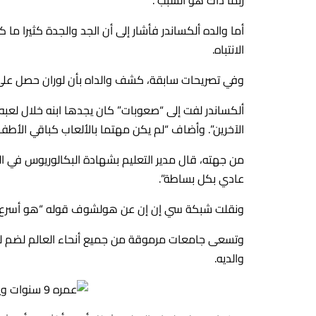
أما والده ألكساندر فأشار إلى أن الجد والجدة كثيرا ما 
الانتباه.
وفي تصريحات سابقة، كشف والداه بأن لوران حصل على معدل ذكا
ألكساندر لفت إلى “صعوبات” كان يجدها ابنه خلال لعب
الآخرين”. وأضاف “لم يكن مهتما بالألعاب كباقي الأطف
من جهته، قال مدير التعليم بشهادة البكالوريوس في اله
عادي بكل بساطة”.
ونقلت شبكة سي إن إن عن هولشوف قوله “هو أسرع طالب
وتسعى جامعات مرموقة من جميع أنحاء العالم لضم لورا
والديه.