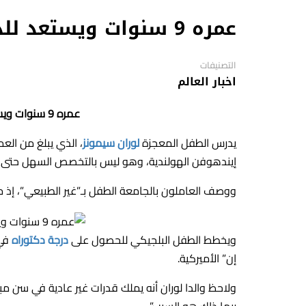
عمره 9 سنوات ويستعد للدكتوراه بالهندسة .. الطفل المعجزة
التصنيفات
اخبار العالم
عمره 9 سنوات ويستعد للدكتوراه بالهندسة .. الطفل المعجزة
يدرس الطفل المعجزة
لوران سيمونز
، الذي يبلغ من العم
إيندهوفن الهولندية، وهو ليس بالتخصص السهل حتى بال
ووصف العاملون بالجامعة الطفل بـ”غير الطبيعي”، إذ
ويخطط الطفل البلجيكي للحصول على
درجة دكتوراه
في 
إن” الأميركية.
ولاحظ والدا لوران أنه يملك قدرات غير عادية في سن مب
ربما ذاك هو السبب”.