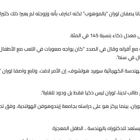
كانا يصفان لوران “بالموهوب” لكنه اعترف بأنه وزوجته لم يعيرا ذلك كثيرا
ء بنسبة 145 في المئة.
ه مع أقرانه وقال في الصدد “كان يواجه صعوبات في اللعب مع الأطفال
ال في سنه”.
ندسة الكهربائية سويرد هولشوف، إن الأمر لافت. وتابع واصفا لوران “إ
 لدينا، لوران ليس ذكيا فقط بل ودود للغاية”.
ن، بينما يركز هو على دراسته بجامعة إيندوهوفن الهولندية، وفق تص