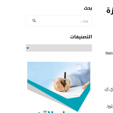
بحث
التصنيفات
التصنيفات
امعة
ي إن
را،