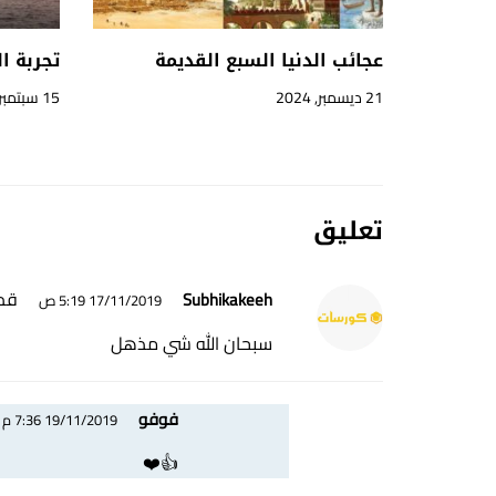
عجائب الدنيا السبع القديمة
تجربة ا
21 ديسمبر, 2024
15 سبتمبر, 2024
تعليق
قم 
Subhikakeeh
17/11/2019 5:19 ص
سبحان الله شي مذهل
فوفو
19/11/2019 7:36 م
👍❤️