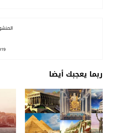
المنشور
019
ربما يعجبك أيضا