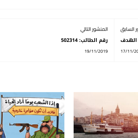
 السابق
المنشور التالي
الهدف
رقم الطالب: 502314
19/11/2019
17/11/2