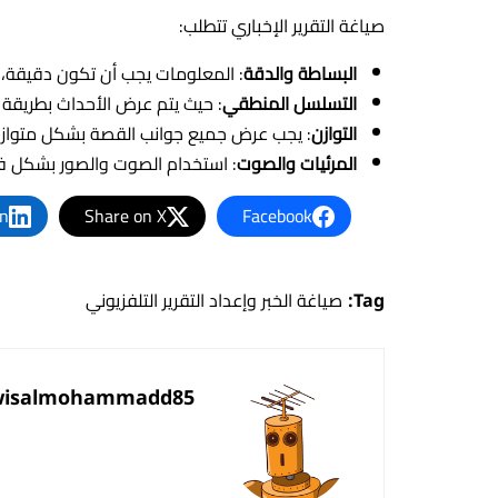
صياغة التقرير الإخباري تتطلب:
البساطة والدقة
: المعلومات يجب أن تكون دقيقة،
التسلسل المنطقي
: حيث يتم عرض الأحداث بطريقة من
التوازن
: يجب عرض جميع جوانب القصة بشكل متوازن ل
المرئيات والصوت
: استخدام الصوت والصور بشكل فع
In
Share on X
Facebook
Tag:
صياغة الخبر وإعداد التقرير التلفزيوني
wisalmohammadd85