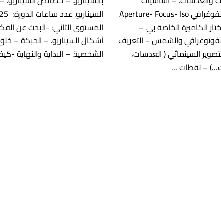
ات والعدسات. – اساسيات
بالسيناريو. – خصائص السيناريو. –
التصوير الفوغرافي Aperture- Focus- Iso
تار الكاميرة الخاصة بي. –
المستوى الثاني: -البحث عن الفكر
الفوتوغرافي والشمس – التعريف
أشكال السيناريو. – الحبكة – خلق
لتصوير السينمائي ( العدسات،
الشخصية. – البداية والنهاية -كيف
ت…) – لقطات …