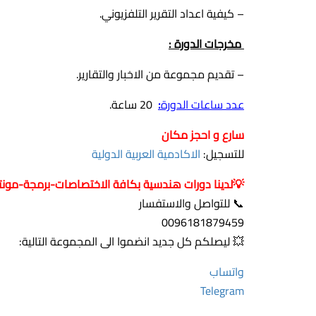
– كيفية اعداد التقرير التلفزيوني.
مخرجات الدورة :
– تقديم مجموعة من الاخبار والتقارير.
عدد ساعات الدورة
:
20 ساعة.
سارع و احجز مكان
للتسجيل:
الاكادمية العربية الدولية
💡لدينا دورات هندسية بكافة الاختصاصات-برمجة-مونتاج- الإنتاج ا
📞 للتواصل والاستفسار
0096181879459
💥 ليصلكم كل جديد انضموا الى المجموعة التالية:
واتساب
Telegram