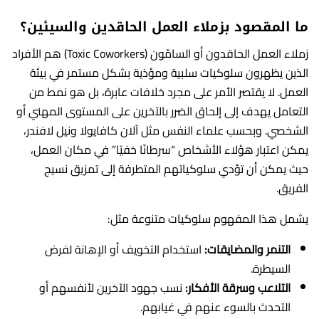
ما المقصود بزملاء العمل الحاقدين والسيئين؟
زملاء العمل الحاقدون أو السامّون (Toxic Coworkers) هم الأفراد
الذين يظهرون سلوكيات سلبية ومؤذية بشكل مستمر في بيئة
العمل. لا يقتصر الأمر على مجرد خلافات عابرة، بل هو نمط من
التعامل يهدف إلى إلحاق الضرر بالآخرين على المستوى المهني أو
الشخصي. وبحسب علماء النفس مثل آلان كافايولا ونيل لافندر،
يمكن اعتبار هؤلاء الأشخاص “سرطانًا خفيًا” في مكان العمل،
حيث يمكن أن تؤدي سلوكياتهم المتطرفة إلى تمزيق نسيج
الفريق.
يشمل هذا المفهوم سلوكيات متنوعة مثل:
التنمر والمضايقات:
استخدام التخويف أو الإهانة لفرض
السيطرة.
التلاعب وسرقة الأفكار:
نسب جهود الآخرين لأنفسهم أو
التحدث بالسوء عنهم في غيابهم.