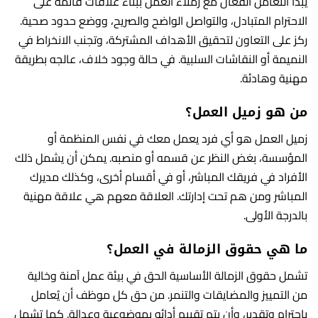
يبدأ التعامل الفعال مع زملاء العمل ببناء علاقات قائمة على
الاحترام المتبادل، والتواصل الواضح والصريح، ووضع حدود صحية.
ركز على التعاون لتحقيق الأهداف المشتركة، وتجنب الانخراط في
النميمة أو النقاشات السلبية. في حالة وجود خلاف، عالجه بطريقة
مهنية وهادئة.
من هو زميل العمل؟
زميل العمل هو أي فرد يعمل معك في نفس المنظمة أو
المؤسسة، بغض النظر عن قسمه أو منصبه. يمكن أن يشمل ذلك
الأفراد في فريقك المباشر، أو في أقسام أخرى، وكذلك مديرك
المباشر ومن هم تحت إدارتك. العلاقة معهم هي علاقة مهنية
بالدرجة الأولى.
ما هي حقوق الزمالة في العمل؟
تشمل حقوق الزمالة الأساسية الحق في بيئة عمل آمنة وخالية
من التمييز والمضايقات والتنمر. من حق كل موظف أن يُعامل
باحترام وتقدير، وأن يتم تقييم أدائه بموضوعية وعدالة. كما تشمل