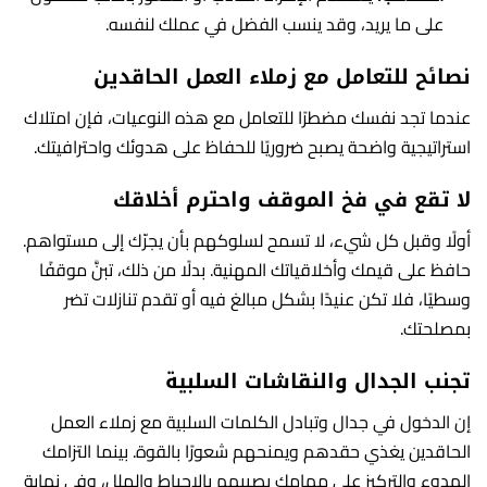
على ما يريد، وقد ينسب الفضل في عملك لنفسه.
نصائح للتعامل مع زملاء العمل الحاقدين
عندما تجد نفسك مضطرًا للتعامل مع هذه النوعيات، فإن امتلاك
استراتيجية واضحة يصبح ضروريًا للحفاظ على هدوئك واحترافيتك.
لا تقع في فخ الموقف واحترم أخلاقك
أولًا وقبل كل شيء، لا تسمح لسلوكهم بأن يجرّك إلى مستواهم.
حافظ على قيمك وأخلاقياتك المهنية. بدلًا من ذلك، تبنَّ موقفًا
وسطيًا، فلا تكن عنيدًا بشكل مبالغ فيه أو تقدم تنازلات تضر
بمصلحتك.
تجنب الجدال والنقاشات السلبية
إن الدخول في جدال وتبادل الكلمات السلبية مع زملاء العمل
الحاقدين يغذي حقدهم ويمنحهم شعورًا بالقوة. بينما التزامك
الهدوء والتركيز على مهامك يصيبهم بالإحباط والملل، وفي نهاية