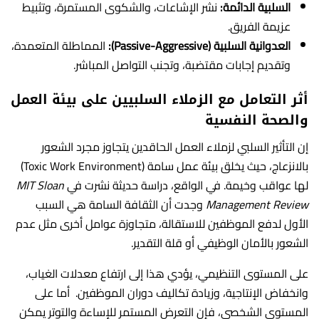
السلبية الدائمة:
نشر الإشاعات، والشكوى المستمرة، وتثبيط
عزيمة الفريق.
العدوانية السلبية (Passive-Aggressive):
المماطلة المتعمدة،
وتقديم إجابات مقتضبة، وتجنب التواصل المباشر.
أثر التعامل مع الزملاء السلبيين على بيئة العمل
والصحة النفسية
إن التأثير السلبي لزملاء العمل الحاقدين يتجاوز مجرد الشعور
بالانزعاج، حيث يخلق بيئة عمل سامة (Toxic Work Environment)
لها عواقب وخيمة. في الواقع، دراسة حديثة نشرت في
MIT Sloan
Management Review
وجدت أن الثقافة السامة هي السبب
الأول لدفع الموظفين للاستقالة، متجاوزة عوامل أخرى مثل عدم
الشعور بالأمان الوظيفي أو قلة التقدير.
على المستوى التنظيمي، يؤدي هذا إلى ارتفاع معدلات الغياب،
وانخفاض الإنتاجية، وزيادة تكاليف دوران الموظفين. أما على
المستوى الشخصي، فإن التعرض المستمر للإساءة والتوتر يمكن