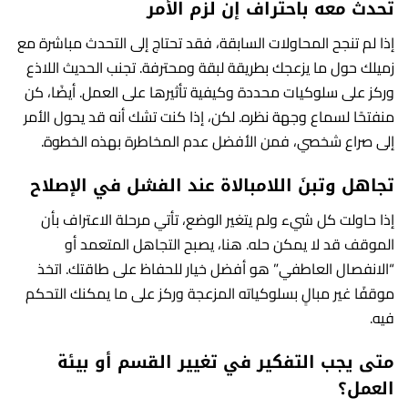
تحدث معه باحتراف إن لزم الأمر
إذا لم تنجح المحاولات السابقة، فقد تحتاج إلى التحدث مباشرة مع
زميلك حول ما يزعجك بطريقة لبقة ومحترفة. تجنب الحديث اللاذع
وركز على سلوكيات محددة وكيفية تأثيرها على العمل. أيضًا، كن
منفتحًا لسماع وجهة نظره. لكن، إذا كنت تشك أنه قد يحول الأمر
إلى صراع شخصي، فمن الأفضل عدم المخاطرة بهذه الخطوة.
تجاهل وتبنَ اللامبالاة عند الفشل في الإصلاح
إذا حاولت كل شيء ولم يتغير الوضع، تأتي مرحلة الاعتراف بأن
الموقف قد لا يمكن حله. هنا، يصبح التجاهل المتعمد أو
“الانفصال العاطفي” هو أفضل خيار للحفاظ على طاقتك. اتخذ
موقفًا غير مبالٍ بسلوكياته المزعجة وركز على ما يمكنك التحكم
فيه.
متى يجب التفكير في تغيير القسم أو بيئة
العمل؟