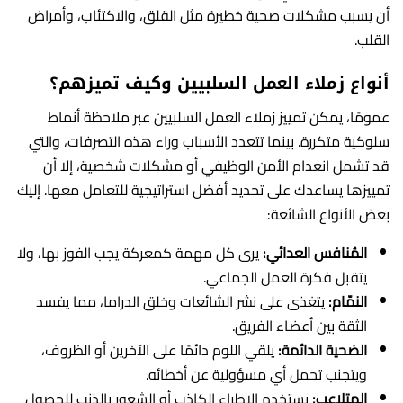
أن يسبب مشكلات صحية خطيرة مثل القلق، والاكتئاب، وأمراض
القلب.
أنواع زملاء العمل السلبيين وكيف تميزهم؟
عمومًا، يمكن تمييز زملاء العمل السلبيين عبر ملاحظة أنماط
سلوكية متكررة. بينما تتعدد الأسباب وراء هذه التصرفات، والتي
قد تشمل انعدام الأمن الوظيفي أو مشكلات شخصية، إلا أن
تمييزها يساعدك على تحديد أفضل استراتيجية للتعامل معها. إليك
بعض الأنواع الشائعة:
المُنافس العدائي:
يرى كل مهمة كمعركة يجب الفوز بها، ولا
يتقبل فكرة العمل الجماعي.
النمّام:
يتغذى على نشر الشائعات وخلق الدراما، مما يفسد
الثقة بين أعضاء الفريق.
الضحية الدائمة:
يلقي اللوم دائمًا على الآخرين أو الظروف،
ويتجنب تحمل أي مسؤولية عن أخطائه.
المتلاعب:
يستخدم الإطراء الكاذب أو الشعور بالذنب للحصول